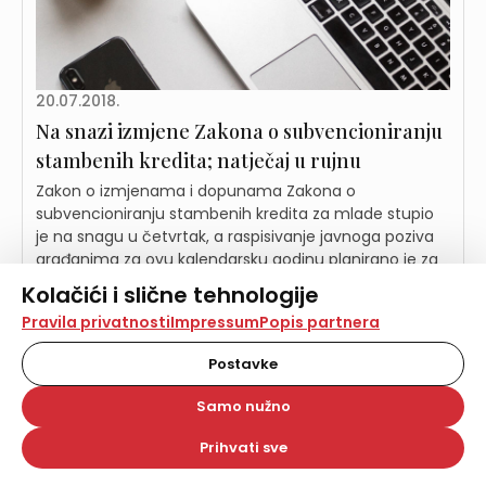
20.07.2018.
Na snazi izmjene Zakona o subvencioniranju
stambenih kredita; natječaj u rujnu
Zakon o izmjenama i dopunama Zakona o
subvencioniranju stambenih kredita za mlade stupio
je na snagu u četvrtak, a raspisivanje javnoga poziva
građanima za ovu kalendarsku godinu planirano je za
rujan, izvijestili su iz Ministarstva graditeljstva i
Kolačići i slične tehnologije
prostornoga uređenja.
Na našoj web stranici koristimo kolačiće i slične
Pravila privatnosti
Impressum
Popis partnera
tehnologije za pohranu, čitanje i obradu informacija na
vašem uređaju. Time poboljšavamo korisničko iskustvo,
Postavke
analiziramo promet na stranici te prikazujemo sadržaje i
oglase koji vas zanimaju. Korisnički profili mogu se kreirati
Samo nužno
na više web stranica i uređaja u tu svrhu. Naši partneri
također koriste ove tehnologije.
Prihvati sve
Odabirom opcije „Samo nužno“ prihvaćate samo one
kolačiće koji su potrebni za pravilno funkcioniranje naše