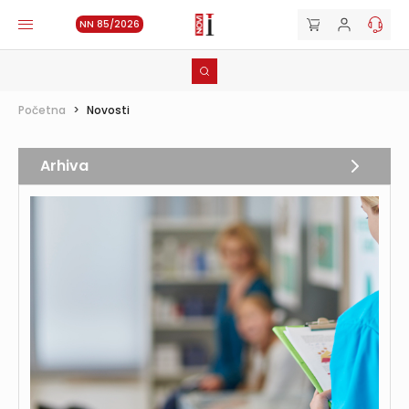
NN 85/2026
Početna
>
Novosti
Arhiva