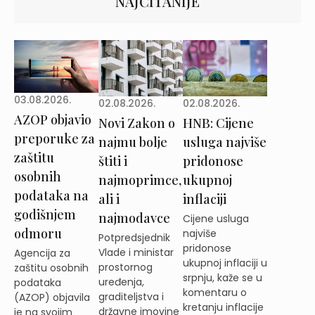
NAJČITANIJE
03.08.2026.
02.08.2026.
02.08.2026.
AZOP objavio
Novi Zakon o
HNB: Cijene
preporuke za
najmu bolje
usluga najviše
zaštitu
štiti i
pridonose
osobnih
najmoprimce,
ukupnoj
podataka na
ali i
inflaciji
godišnjem
najmodavce
Cijene usluga
odmoru
najviše
Potpredsjednik
pridonose
Vlade i ministar
Agencija za
ukupnoj inflaciji u
prostornog
zaštitu osobnih
srpnju, kaže se u
uređenja,
podataka
komentaru o
graditeljstva i
(AZOP) objavila
kretanju inflacije
državne imovine
je na svojim