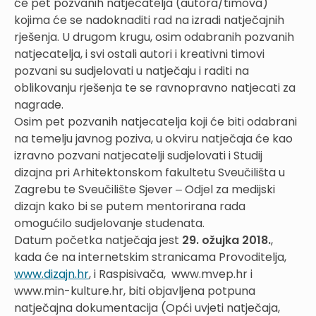
će pet pozvanih natjecatelja (autora/timova)
kojima će se nadoknaditi rad na izradi natječajnih
rješenja. U drugom krugu, osim odabranih pozvanih
natjecatelja, i svi ostali autori i kreativni timovi
pozvani su sudjelovati u natječaju i raditi na
oblikovanju rješenja te se ravnopravno natjecati za
nagrade.
Osim pet pozvanih natjecatelja koji će biti odabrani
na temelju javnog poziva, u okviru natječaja će kao
izravno pozvani natjecatelji sudjelovati i Studij
dizajna pri Arhitektonskom fakultetu Sveučilišta u
Zagrebu te Sveučilište Sjever ‒ Odjel za medijski
dizajn kako bi se putem mentorirana rada
omogućilo sudjelovanje studenata.
Datum početka natječaja jest
29. ožujka 2018.
,
kada će na internetskim stranicama Provoditelja,
www.dizajn.hr
, i Raspisivača, www.mvep.hr i
www.min-kulture.hr, biti objavljena potpuna
natječajna dokumentacija (Opći uvjeti natječaja,