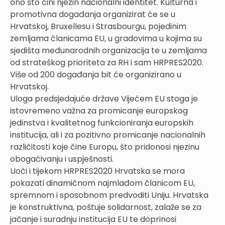
ono što čini njezin nacionalni identitet. Kulturna i
promotivna događanja organizirat će se u
Hrvatskoj, Bruxellesu i Strasbourgu, pojedinim
zemljama članicama EU, u gradovima u kojima su
sjedišta međunarodnih organizacija te u zemljama
od strateškog prioriteta za RH i sam HRPRES2020.
Više od 200 događanja bit će organizirano u
Hrvatskoj.
Uloga predsjedajuće države Vijećem EU stoga je
istovremeno važna za promicanje europskog
jedinstva i kvalitetnog funkcioniranja europskih
institucija, ali i za pozitivno promicanje nacionalnih
različitosti koje čine Europu, što pridonosi njezinu
obogaćivanju i uspješnosti.
Uoči i tijekom HRPRES2020 Hrvatska se mora
pokazati dinamičnom najmlađom članicom EU,
spremnom i sposobnom predvoditi Uniju. Hrvatska
je konstruktivna, poštuje solidarnost, zalaže se za
jačanje i suradnju institucija EU te doprinosi