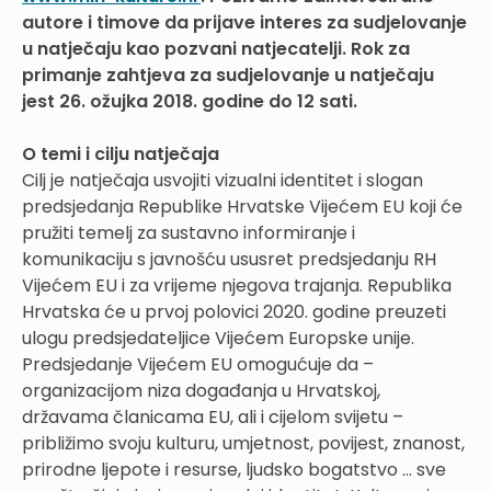
autore i timove da prijave interes za sudjelovanje
u natječaju kao pozvani natjecatelji. Rok za
primanje zahtjeva za sudjelovanje u natječaju
jest 26. ožujka 2018. godine do 12 sati.
O temi i cilju natječaja
Cilj je natječaja usvojiti vizualni identitet i slogan
predsjedanja Republike Hrvatske Vijećem EU koji će
pružiti temelj za sustavno informiranje i
komunikaciju s javnošću ususret predsjedanju RH
Vijećem EU i za vrijeme njegova trajanja. Republika
Hrvatska će u prvoj polovici 2020. godine preuzeti
ulogu predsjedateljice Vijećem Europske unije.
Predsjedanje Vijećem EU omogućuje da –
organizacijom niza događanja u Hrvatskoj,
državama članicama EU, ali i cijelom svijetu –
približimo svoju kulturu, umjetnost, povijest, znanost,
prirodne ljepote i resurse, ljudsko bogatstvo … sve