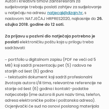
Autori i kreativni timovi zainteresirani za
sudjelovanje trebaju poslati zahtjev za sudjelovanje
u natječaju na adresu:
natjecaji@dizajn.hr
, s
naslovom: NATJEČAJ HRPRES2020, najkasnije do
26.
ožujka 2018. godine do 12 sati.
Za prijavu u pozivni dio natječaja potrebno je
poslati
elektroničku poštu koja u prilogu treba
sadržavati:
‒ portfolio u digitalnom zapisu (PDF ne veći od 5
MB) koji sadrži prezentaciju pet (5) radova ne
starijih od šest (6) godina
‒ tekstualni dokument koji sadrži profesionalni
životopis autora i/ili tima, relevantne referencije ne
starije od šest (6) godina i kontakt-podatke
natjecatelja (ime autora ili puni naziv tima, telefon,
adresa elektroničke pošte i poštanska adresa).
Ocjenjivački će sud na osnovi poslanog materijala