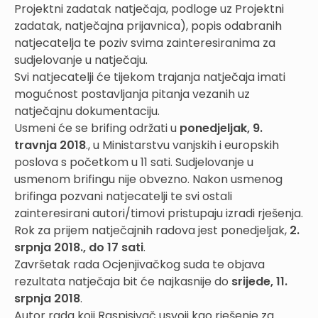
Projektni zadatak natječaja, podloge uz Projektni
zadatak, natječajna prijavnica), popis odabranih
natjecatelja te poziv svima zainteresiranima za
sudjelovanje u natječaju.
Svi natjecatelji će tijekom trajanja natječaja imati
mogućnost postavljanja pitanja vezanih uz
natječajnu dokumentaciju.
Usmeni će se brifing održati u
ponedjeljak, 9.
travnja 2018
., u Ministarstvu vanjskih i europskih
poslova s početkom u 11 sati. Sudjelovanje u
usmenom brifingu nije obvezno. Nakon usmenog
brifinga pozvani natjecatelji te svi ostali
zainteresirani autori/timovi pristupaju izradi rješenja.
Rok za prijem natječajnih radova jest ponedjeljak,
2.
srpnja 2018., do 17 sati
.
Završetak rada Ocjenjivačkog suda te objava
rezultata natječaja bit će najkasnije do
srijede, 11.
srpnja 2018
.
Autor rada koji Raspisivač usvoji kao rješenje za