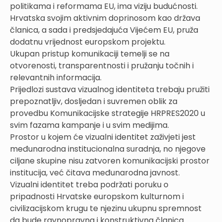
politikama i reformama EU, ima viziju budućnosti.
Hrvatska svojim aktivnim doprinosom kao država
članica, a sada i predsjedajuća Vijećem EU, pruža
dodatnu vrijednost europskom projektu.
Ukupan pristup komunikaciji temelji se na
otvorenosti, transparentnosti i pružanju točnih i
relevantnih informacija.
Prijedlozi sustava vizualnog identiteta trebaju pružiti
prepoznatljiv, dosljedan i suvremen oblik za
provedbu Komunikacijske strategije HRPRES2020 u
svim fazama kampanje i u svim medijima.
Prostor u kojem će vizualni identitet zaživjeti jest
međunarodna institucionalna suradnja, no njegove
ciljane skupine nisu zatvoren komunikacijski prostor
institucija, već čitava međunarodna javnost.
Vizualni identitet treba podržati poruku o
pripadnosti Hrvatske europskom kulturnom i
civilizacijskom krugu te njezinu ukupnu spremnost
da bude ravnopravna i konstruktivna članica