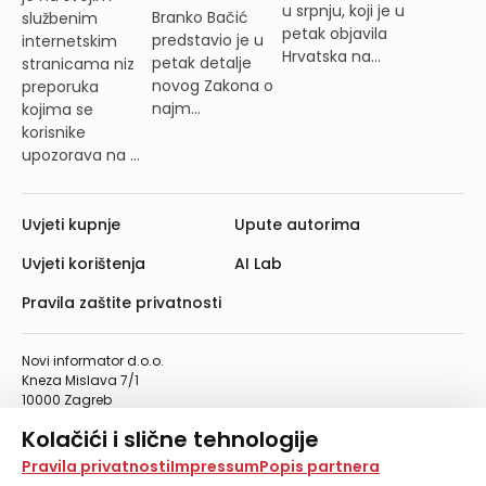
u srpnju, koji je u
Branko Bačić
službenim
petak objavila
predstavio je u
internetskim
Hrvatska na...
petak detalje
stranicama niz
novog Zakona o
preporuka
najm...
kojima se
korisnike
upozorava na ...
Uvjeti kupnje
Upute autorima
Uvjeti korištenja
AI Lab
Pravila zaštite privatnosti
Novi informator d.o.o.
Kneza Mislava 7/1
10000 Zagreb
Telefon: 01/4555-454
Kolačići i slične tehnologije
Telefaks: 01/4612-553
info@informator.hr
Na našoj web stranici koristimo kolačiće i slične
Pravila privatnosti
Impressum
Popis partnera
tehnologije za pohranu, čitanje i obradu informacija na