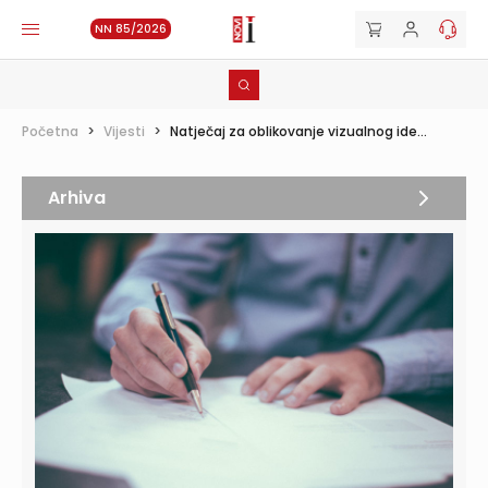
NN 85/2026
Početna
>
Vijesti
>
Natječaj za oblikovanje vizualnog ide...
Arhiva