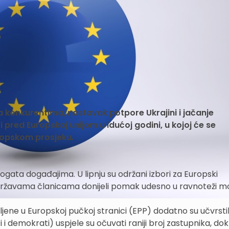
konkurentima, nastavak potpore Ukrajini i jačanje
pred Europskoj unijom u idućoj godini, u kojoj će se
uropskom prosjeku.
bogata događajima. U lipnju su održani izbori za Europski
 državama članicama donijeli pomak udesno u ravnoteži mo
ene u Europskoj pučkoj stranici (EPP) dodatno su učvrstil
i i demokrati) uspjele su očuvati raniji broj zastupnika, dok