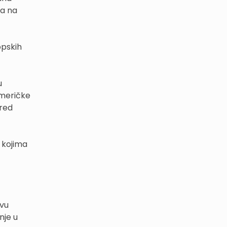
ra na
opskih
u
američke
pred
a kojima
evu
nje u