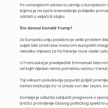
Po rumunjskom ustavu tu zemlju u Europskom vij
kojima je na opće iznenađenje pobijedio prorusk
održati u veljači ili ožujku.
Što donosi Donald Trump?
Za Europsku uniju posebno je veliki problem lid
uvijek bile smatrane motorom europskih integra
nekoliko mjeseci za formiranje nove vlade i pitanj
U Francuskoj je predsjednik Emmanuel Macron zn
od kojih nijedan nema potrebnu većinu i trenutač
Taj vakuum pokušavaju popuniti poljski premijer 
čelnici institucija EU-a Ursula von der Leyen, A
Komisija je odlučila zaključiti pregovore o s
izričito protivljenje čitavog političkog spektra 