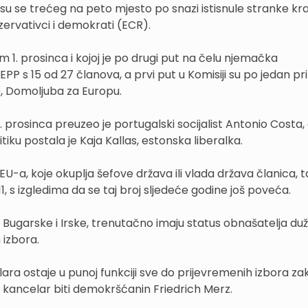
ale su se trećeg na peto mjesto po snazi istisnule stranke kra
ervativci i demokrati (ECR).
om 1. prosinca i kojoj je po drugi put na čelu njemačka
P s 15 od 27 članova, a prvi put u Komisiji su po jedan pr
ce, Domoljuba za Europu.
 prosinca preuzeo je portugalski socijalist Antonio Costa,
tiku postala je Kaja Kallas, estonska liberalka.
 EU-a, koje okuplja šefove država ili vlada država članica,
11, s izgledima da se taj broj sljedeće godine još poveća.
je, Bugarske i Irske, trenutačno imaju status obnašatelja duž
 izbora.
ra ostaje u punoj funkciji sve do prijevremenih izbora za
i kancelar biti demokršćanin Friedrich Merz.