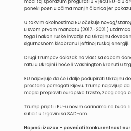
moći taj sporazum progurati u Vijeću EU-a u drug
poneki poen u očima manjih članica jer pokazuje
U takvim okolnostima EU očekuje novog/starog
u svom prvom mandatu (2017.-2021.) uzdrmao p
toga i nakon ruske invazije na Ukrajinu doveden
sigurnosnom kišobranu i jeftinoj ruskoj energiji.
Drugi Trumpov dolazak na vlast sa sobom donos
ratu u Ukrajini i hoće li Washington krenuti u tr
EU najavljuje da će i dalje podupirati Ukrajinu 
prestane pomagati Kijevu. Trump najavljuje da ć
mogla preplaviti europsko tržište, zbog čega b
Trump prijeti i EU-u novim carinama ne bude li 
suficit u trgovini sa SAD-om.
Najveći izazov - povećati konkurentnost e