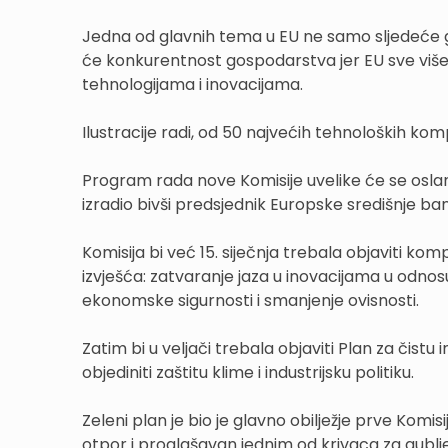
Jedna od glavnih tema u EU ne samo sljedeće g
će konkurentnost gospodarstva jer EU sve više
tehnologijama i inovacijama.
Ilustracije radi, od 50 najvećih tehnoloških ko
Program rada nove Komisije uvelike će se oslan
izradio bivši predsjednik Europske središnje bank
Komisija bi već 15. siječnja trebala objaviti kom
izvješća: zatvaranje jaza u inovacijama u odnos
ekonomske sigurnosti i smanjenje ovisnosti.
Zatim bi u veljači trebala objaviti Plan za čistu
objediniti zaštitu klime i industrijsku politiku.
Zeleni plan je bio je glavno obilježje prve Komisi
otpor i proglašavan jednim od krivaca za gubl