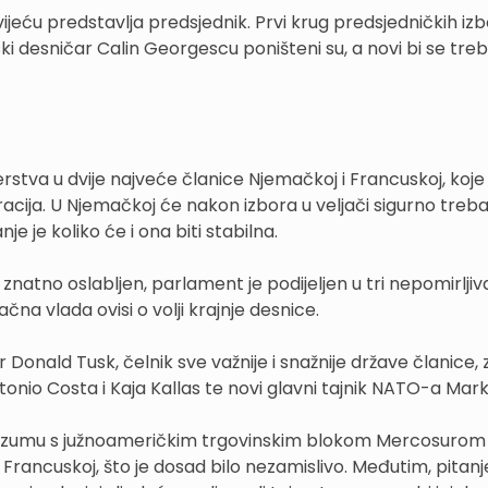
eću predstavlja predsjednik. Prvi krug predsjedničkih izb
i desničar Calin Georgescu poništeni su, a novi bi se treb
erstva u dvije najveće članice Njemačkoj i Francuskoj, koje
cija. U Njemačkoj će nakon izbora u veljači sigurno treba
e je koliko će i ona biti stabilna.
atno oslabljen, parlament je podijeljen u tri nepomirljiv
na vlada ovisi o volji krajnje desnice.
Donald Tusk, čelnik sve važnije i snažnije države članice,
ntonio Costa i Kaja Kallas te novi glavni tajnik NATO-a Mar
porazumu s južnoameričkim trgovinskim blokom Mercosurom
u Francuskoj, što je dosad bilo nezamislivo. Međutim, pitanj