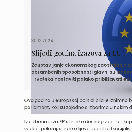
30.12.2024.
Slijedi godina izazova za EU
Zaustavljanje ekonomskog zaostajanja za 
obrambenih sposobnosti glavni su izazovi 
Hrvatska nastaviti polako približavati e
Ova godina u europskoj politici bila je iznimno 
parlament, koji su zajedno s izborima u nekim
Na izborima za EP stranke desnog centra okuplj
vodeći položaj, stranke lijevog centra (socijalist