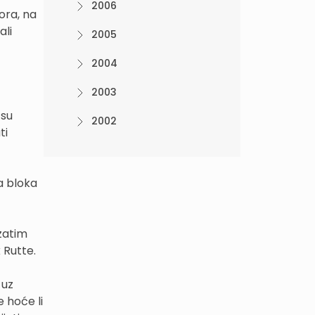
2006
ora, na
ali
2005
2004
2003
 su
2002
ti
a bloka
 zatim
k Rutte.
 uz
e hoće li