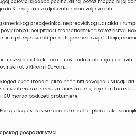
oj polovici sljedeće godine, ali taj potez mogao bi joj doni
 da Komisija može djelovati i mimo volje velikih.
 američkog predsjednika, nepredvidivog Donalda Trumpa, 
ovjerenje u neupitnost transatlantskog savezništva. Na
a su u pitanje dva stupa na kojem se razvijala Unija, ame
i neizvjesnost kako će se nova administracija postaviti
govinski rat s Kinom i EU-om.
doklegod bude trebalo, ali to neće biti dovoljno u slučaju d
e uvesti visoke carine za kinesku robu, koja bi u tom sluč
i i EU morao poduzeti protumjere.
Europa kupovala više američke nafte i plina i tako smanjil
uropskog gospodarstva