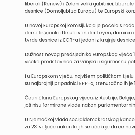
liberali (Renew) i Zeleni veliki gubitnici. Liber
desnice (Domoljubi za Europu) te Europski konz
U novoj Europskoj komisiji, koja je počela s rad
demokršćanka Ursula von der Leyen, dominira EP
tvrde desnice iz ECR-a i jedan iz krajnje desni
Dužnost novog predsjednika Europskog vijeća 1.
visoka predstavnica za vanjsku i sigurnosnu poli
I u Europskom vijeću, najvišem političkom tijelu
su najbrojniji pripadnici EPP-a, trenutačno ih je 
Četiri člana Europskog vijeća, iz Austrije, Belgi
još nisu formirane vlade nakon parlamentarnih
U Njemačkoj vlada socijaldemokratskog kancela
za 23. veljače nakon kojih se očekuje da će nov