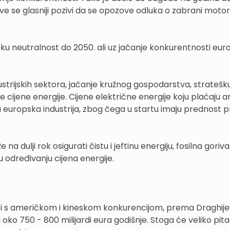
ve se glasniji pozivi da se opozove odluka o zabrani moto
imatsku neutralnost do 2050. ali uz jačanje konkurentnosti eur
dustrijskih sektora, jačanje kružnog gospodarstva, stratešk
e cijene energije. Cijene električne energije koju plaćaju 
a europska industrija, zbog čega u startu imaju prednost 
a dulji rok osigurati čistu i jeftinu energiju, fosilna goriv
u određivanju cijena energije.
i s američkom i kineskom konkurencijom, prema Draghij
 oko 750 - 800 milijardi eura godišnje. Stoga će veliko pita