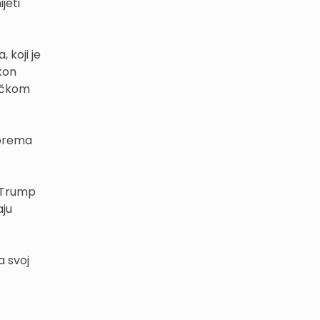
jeti
koji je
kon
ričkom
 prema
a Trump
aju
a svoj