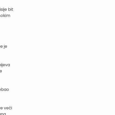
ije bit
sokim
e je
hijeva
je
rebao
ve veći
ana