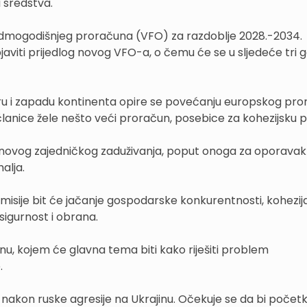
 sredstva.
sedmogodišnjeg proračuna (VFO) za razdoblje 2028.-2034.
bjaviti prijedlog novog VFO-a, o čemu će se u sljedeće tri 
veru i zapadu kontinenta opire se povećanju europskog pro
članice žele nešto veći proračun, posebice za kohezijsku po
e novog zajedničkog zaduživanja, poput onoga za oporavak
alja.
isije bit će jačanje gospodarske konkurentnosti, kohezija
 sigurnost i obrana.
nu, kojem će glavna tema biti kako riješiti problem
.
 nakon ruske agresije na Ukrajinu. Očekuje se da bi poče