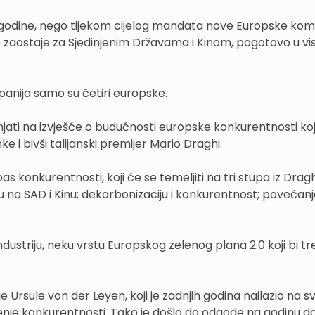
odine, nego tijekom cijelog mandata nove Europske komis
 zaostaje za Sjedinjenim Državama i Kinom, pogotovo u vi
mpanija samo su četiri europske.
jati na izvješće o budućnosti europske konkurentnosti koj
e i bivši talijanski premijer Mario Draghi.
pas konkurentnosti, koji će se temeljiti na tri stupa iz Drag
u na SAD i Kinu; dekarbonizaciju i konkurentnost; povećan
 industriju, neku vrstu Europskog zelenog plana 2.0 koji bi t
je Ursule von der Leyen, koji je zadnjih godina nailazio na s
jenje konkurentnosti. Tako je došlo do odgode na godinu d