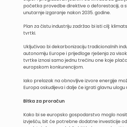
početka provedbe direktive o deforestaciji, a s
unutarnje izgaranje nakon 2035. godine.
Plan za čistu industriju zadržao bi isti cilj: kl
tvrtki.
Uključivao bi dekarbonizaciju tradicionalnih in
autonomiju Europe i prijedloge rješenja za visok
tvrtke iznosi samo jednu trećinu one koje plać
europskom konkurencijom.
Iako prelazak na obnovljive izvore energije može n
Europa oskudijeva i dalje će igrati glavnu ulogu 
Bitka za proračun
Kako bi se europsko gospodarstvo moglo nosit
izvješću, bit će potrebne dodatne investicije od