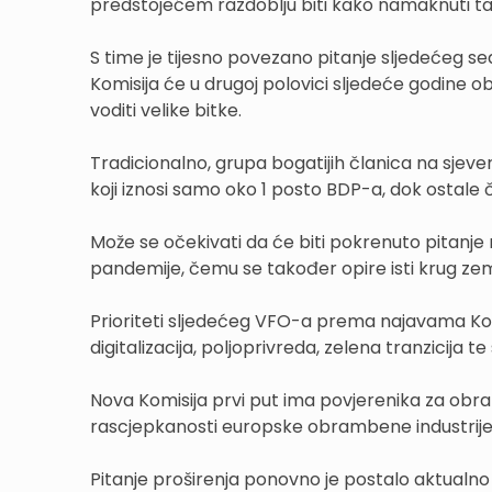
predstojećem razdoblju biti kako namaknuti ta
S time je tijesno povezano pitanje sljedećeg 
Komisija će u drugoj polovici sljedeće godine o
voditi velike bitke.
Tradicionalno, grupa bogatijih članica na sje
koji iznosi samo oko 1 posto BDP-a, dok ostale 
Može se očekivati da će biti pokrenuto pitanj
pandemije, čemu se također opire isti krug zem
Prioriteti sljedećeg VFO-a prema najavama Kom
digitalizacija, poljoprivreda, zelena tranzicija te
Nova Komisija prvi put ima povjerenika za obra
rascjepkanosti europske obrambene industrije
Pitanje proširenja ponovno je postalo aktualno