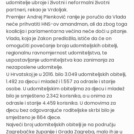
udomitelje ubroje i životni i neformalni životni
partneri, rekao je Vrdoljak.
Premijer Andrej Plenković ranije je poručio da Vlada
neće prihvatiti HNS-ov amandman, ali da zbog toga
koalicija i parlamentarna većina neće doći u pitanje.
Vlada, koja je Zakon predložila, ističe da će on
omogućiti povećanje broja udomiteljskih obitelji,
regionalnu ravnomjernost udomiteljstva, te
uspostavljanje udomiteljstva kao zanimanja za
nezaposlene udomitelje.
U Hrvatskoj je u 2016. bilo 3.049 udomiteljskih obitelji,
1.492 za djecu i mladež i 1.557 za odrasle i starije
osobe. U udomiteljskim obiteljima za djecu i mladež
bilo je smješteno 2.342 korisnika, a u onima za
odrasle i starije 4.459 korisnika. U domovima za
djecu bez odgovarajuće roditeljske skrbi bilo je
smješteno je 864 djece.
Najveći broj udomiteljskih obitelji je na području
Zagrebačke županije i Grada Zagreba, malo ih je u