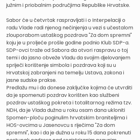
južnim i priobalnim područjima Republike Hrvatske.
Sabor će u četvrtak raspravljati i o Interpelaciji o
radu Vlade radi njenog nečinjenja u vezi s učestalom
zlouporabom ustaškog pozdrava "Za dom spremni"
koju je u proljeće prošle godine podnio Klub SDP-a.
SDP-ovci traže od Sabora da otvori raspravu o toj
temi i da jasno obveže Vladu da svojim djelovanjem
spriječi korištenje simbola i pozdrava koji su u
Hrvatskoj zabranjeni na temelju Ustava, zakona i
jasne sudske prakse.
Predlažu mu i da donese zaključke kojima će utvrditi
da je spomenuti pozdrav korišten kao službeni
pozdrav ustaškog pokreta i totalitarnog režima tzv.
NDH, da je Vlada dužna u roku osam dana ukloniti
Spomen-ploču poginulim hrvatskim braniteljima i
HOS-ovcima u Jasenovcu s riječima "Za dom
spremni", kao i da je dužna u roku 15 dana pokrenuti