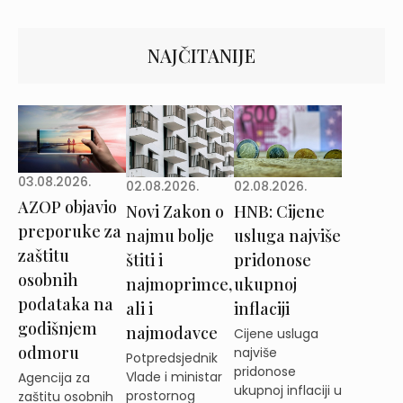
NAJČITANIJE
03.08.2026.
02.08.2026.
02.08.2026.
AZOP objavio
Novi Zakon o
HNB: Cijene
preporuke za
najmu bolje
usluga najviše
zaštitu
štiti i
pridonose
osobnih
najmoprimce,
ukupnoj
podataka na
ali i
inflaciji
godišnjem
najmodavce
Cijene usluga
odmoru
najviše
Potpredsjednik
pridonose
Vlade i ministar
Agencija za
ukupnoj inflaciji u
prostornog
zaštitu osobnih