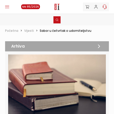
NN 85/2026
Početna
>
Vijesti
>
Sabor u četvrtak o udomiteljstvu
Arhiva