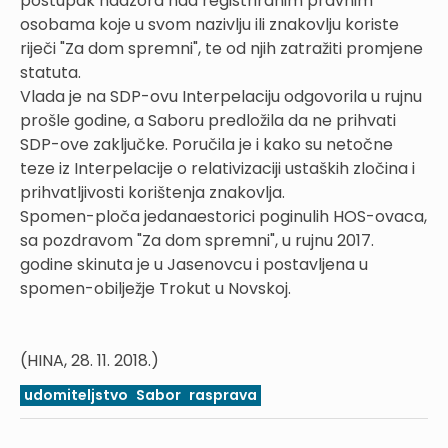
postupak nadzora nad registriranim pravnim
osobama koje u svom nazivlju ili znakovlju koriste
riječi "Za dom spremni", te od njih zatražiti promjene
statuta.
Vlada je na SDP-ovu Interpelaciju odgovorila u rujnu
prošle godine, a Saboru predložila da ne prihvati
SDP-ove zaključke. Poručila je i kako su netočne
teze iz Interpelacije o relativizaciji ustaških zločina i
prihvatljivosti korištenja znakovlja.
Spomen-ploča jedanaestorici poginulih HOS-ovaca,
sa pozdravom "Za dom spremni", u rujnu 2017.
godine skinuta je u Jasenovcu i postavljena u
spomen-obilježje Trokut u Novskoj.
(HINA, 28. 11. 2018.)
udomiteljstvo
Sabor
rasprava