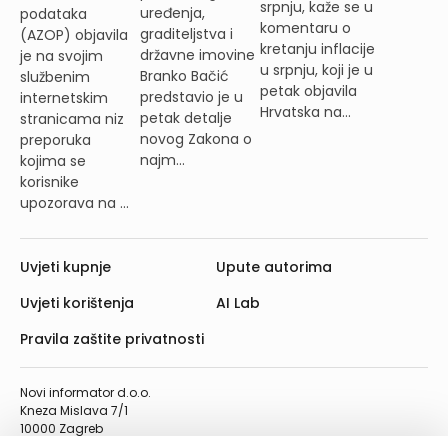
srpnju, kaže se u
uređenja,
podataka
komentaru o
graditeljstva i
(AZOP) objavila
kretanju inflacije
državne imovine
je na svojim
u srpnju, koji je u
Branko Bačić
službenim
petak objavila
predstavio je u
internetskim
Hrvatska na...
petak detalje
stranicama niz
novog Zakona o
preporuka
najm...
kojima se
korisnike
upozorava na ...
Uvjeti kupnje
Upute autorima
Uvjeti korištenja
AI Lab
Pravila zaštite privatnosti
Novi informator d.o.o.
Kneza Mislava 7/1
10000 Zagreb
Telefon: 01/4555-454