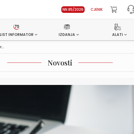
NN 85/2026
CJENIK
LIST INFORMATOR
IZDANJA
ALATI
...
Novosti