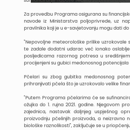
sufinanciranje nabave šećera za prihranu pčel
Za provedbu Programa osigurana su financijska
navode iz Ministarstva poljoprivrede, uz n
pravilnika koji je u e-savjetovanju mogu dati do 
"Nepovoljne meteorološke prilike uzrokovale
te zadale dodatni udarac već ionako oslab
posljedicama razornog potresa u središnjem 
procijenjeni su gubici medonosnog potencijala od
Pčelari su zbog gubitka medonosnog potenc
prihranjivati pčela što je uzrokovalo velike fin
"Putem Programa pčelarima će se sufinancirat
ožujka do 1. rujna 2021. godine. Njegovom pro
zajednica, nastavak daljnjeg uspješnog opra
proizvodnju pčelinjih proizvoda, a neizravno
biološke raznolikosti", zaključuje se u priopćenj