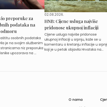
02.08.2026.
vio preporuke za
HNB: Cijene usluga najviše
obnih podataka na
pridonose ukupnoj inflaciji
 odmoru
Cijene usluga najviše pridonose
zaštitu osobnih podataka
ukupnoj inflaciji u srpnju, kaže se u
ila je na svojim službenim
komentaru o kretanju inflacije u srpnj
 stranicama niz preporuka
koji je u petak objavila Hrvatska na...
isnike upozorava na ...
O nama
Cjen