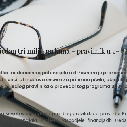
edan tri milijuna kuna - pravilnik u e-
itka medonosnog potencijala u državnom je proračun
sufinancirati nabava šećera za prihranu pčela, objavilo 
je prijedlog pravilnika o provedbi tog programa uputilo
og savjetovanja uputilo prijedlog pravilnika o provedbi 
 potencijala, s ciljem raspodjele financijskih sred