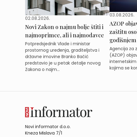
03.08.2026.
02.08.2026.
AZOP obja
Novi Zakon o najmu bolje štiti i
zaštitu os
najmoprimce, ali i najmodavce
godišnjem
Potpredsjednik Vlade i ministar
Agencija za 
prostornog uređenja, graditeljstva i
(AZOP) objav
državne imovine Branko Bačić
internetskim
predstavio je u petak detalje novog
kojima se kor
Zakona o najm...
Novi informator d.o.o.
Kneza Mislava 7/1