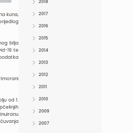
2018
2017
na kuna,
rijedlog
2016
2015
og bilja
id-19 te
2014
 podatka
2013
2012
rimorani
2011
2010
ju od 1.
čelinjih
2009
inuiranu
očuvanja
2007