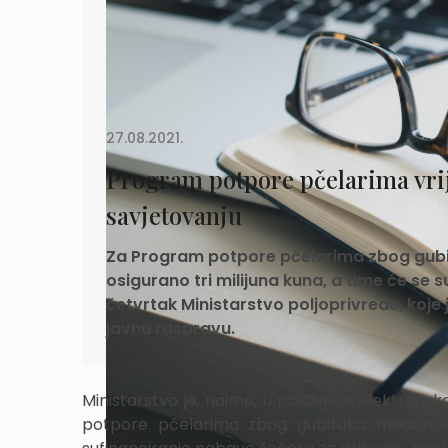
27.08.2021.
Program potpore pčelarima vrij
savjetovanju
Za Program potpore pčelarima zbog gub
osigurano tri milijuna kuna, a time će se 
četvrtak Ministarstvo poljoprivrede, koje 
javnu raspravu.
Ministarstvo je, naime, u postupak elektronsk
potpore pčelarima zbog gubitaka medonosnog