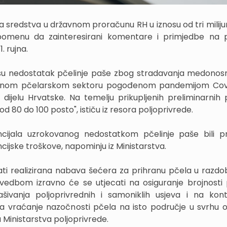
a.
 sredstva u državnom proračunu RH u iznosu od tri miliju
apomenu da zainteresirani komentare i primjedbe na p
1. rujna.
 su nedostatak pčelinje paše zbog stradavanja medonosn
ljenom pčelarskom sektoru pogođenom pandemijom Cov
dijelu Hrvatske. Na temelju prikupljenih preliminarnih
 80 do 100 posto", ističu iz resora poljoprivrede.
ijala uzrokovanog nedostatkom pčelinje paše bili p
ancijske troškove, napominju iz Ministarstva.
i realizirana nabava šećera za prihranu pčela u razdobl
vedbom izravno će se utjecati na osiguranje brojnosti p
šivanja poljoprivrednih i samoniklih usjeva i na kont
 na vraćanje nazočnosti pčela na isto područje u svrhu 
u Ministarstva poljoprivrede.