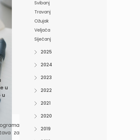
Svibanj
Travanj
Ožujak
Veljača
Siječanj
2025
2024
2023
u
je u
2022
 u
2021
2020
Programa
2019
stava za