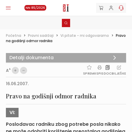
NN 85/2026
Početna
>
Pravni sadržaji
>
Vi pitate - mi odgovaramo
>
Pravo
na godišnji odmor radnika
Detalji dokumenta
A
A
SPREMI
ISPIS
DOC
BILJEŠKE
16.06.2007.
Pravo na godišnji odmor radnika
VI:
Poslodavac radniku zbog potrebe posla nikako
ne može odobriti korištenje preostalog godišnjeg