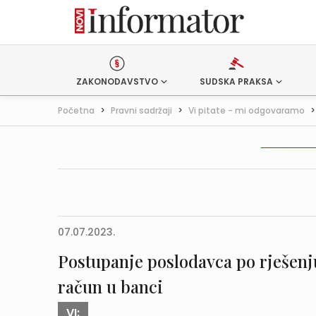
ZAKONODAVSTVO
SUDSKA PRAKSA
Početna
>
Pravni sadržaji
>
Vi pitate - mi odgovaramo
07.07.2023.
Postupanje poslodavca po rješenju
račun u banci
VI: