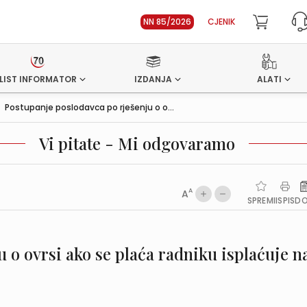
NN 85/2026
CJENIK
LIST INFORMATOR
IZDANJA
ALATI
>
Postupanje poslodavca po rješenju o o...
Vi pitate - Mi odgovaramo
A
A
SPREMI
ISPIS
D
 o ovrsi ako se plaća radniku isplaćuje n