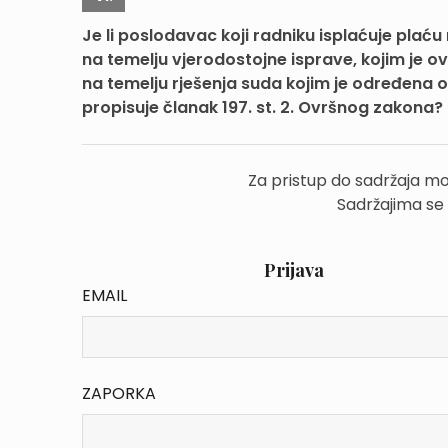
Je li poslodavac koji radniku isplaćuje plaću
na temelju vjerodostojne isprave, kojim je o
na temelju rješenja suda kojim je određena o
propisuje članak 197. st. 2. Ovršnog zakona?
Za pristup do sadržaja mo
Sadržajima se
Prijava
EMAIL
ZAPORKA