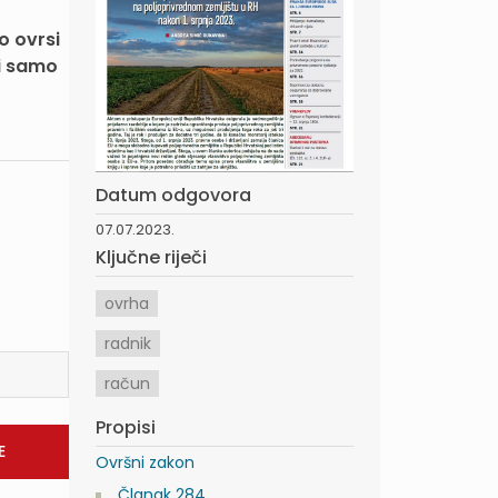
o ovrsi
ti samo
Datum odgovora
07.07.2023.
Ključne riječi
ovrha
radnik
račun
Propisi
Ovršni zakon
Članak 284