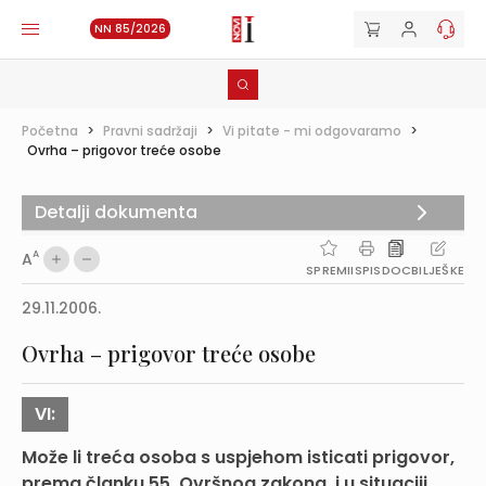
NN 85/2026
Početna
>
Pravni sadržaji
>
Vi pitate - mi odgovaramo
>
Ovrha – prigovor treće osobe
Detalji dokumenta
A
A
SPREMI
ISPIS
DOC
BILJEŠKE
29.11.2006.
Ovrha – prigovor treće osobe
VI:
Može li treća osoba s uspjehom isticati prigovor,
prema članku 55. Ovršnog zakona, i u situaciji