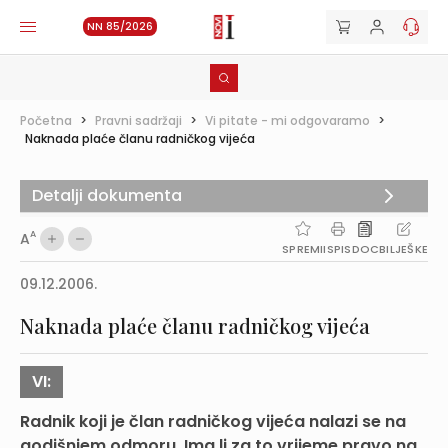
NN 85/2026
Početna
>
Pravni sadržaji
>
Vi pitate - mi odgovaramo
>
Naknada plaće članu radničkog vijeća
Detalji dokumenta
A
A
SPREMI
ISPIS
DOC
BILJEŠKE
09.12.2006.
Naknada plaće članu radničkog vijeća
VI:
Radnik koji je član radničkog vijeća nalazi se na
godišnjem odmoru. Ima li za to vrijeme pravo na