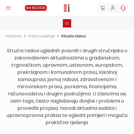
NN 85/2026
Početna
>
Pravni sadržaji
>
Stručni članci
Stručni radovi uglednih pravnih i drugih stručnjaka o
zakonodavnim aktualnostima u građanskom,
trgovačkom, upravnom, ustavnom, europskom,
prekršajnom i komunalnom pravu, lokalnoj
samoupravi, javnoj nabavi, zdravstvenom i
mirovinskom pravu, porezima, financijama,
računovodstvu i drugim područjima. U člancima se,
osim toga, često naglašavaju dvojbe i problemi u
provedbi propisa, navodi aktualna sudska i
upravnopravna praksa te ogledni primjeri i moguća
praktična rješenja.