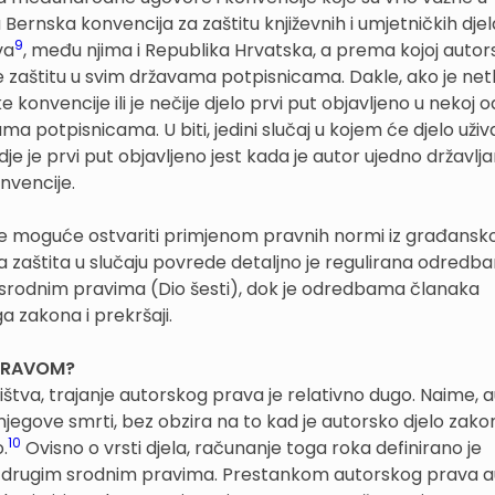
ernska konvencija za zaštitu književnih i umjetničkih djela
9
va
, među njima i Republika Hrvatska, a prema kojoj autor
če zaštitu u svim državama potpisnicama. Dakle, ako je ne
 konvencije ili je nečije djelo prvi put objavljeno u nekoj o
ama potpisnicama. U biti, jedini slučaj u kojem će djelo uživ
e je prvi put objavljeno jest kada je autor ujedno državljani
nvencije.
je moguće ostvariti primjenom pravnih normi iz građansk
 zaštita u slučaju povrede detaljno je regulirana odredb
 srodnim pravima (Dio šesti), dok je odredbama članaka
 zakona i prekršaji.
 PRAVOM?
ništva, trajanje autorskog prava je relativno dugo. Naime, 
njegove smrti, bez obzira na to kad je autorsko djelo zako
10
.
Ovisno o vrsti djela, računanje toga roka definirano je
i drugim srodnim pravima. Prestankom autorskog prava 