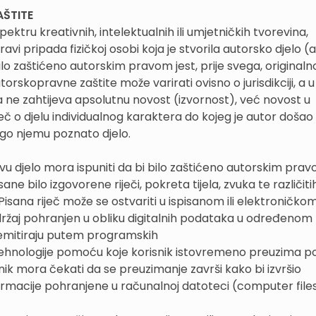
AŠTITE
ktru kreativnih, intelektualnih ili umjetničkih tvorevina,
avi pripada fizičkoj osobi koja je stvorila autorsko djelo (
bilo zaštićeno autorskim pravom jest, prije svega, originaln
utorskopravne zaštite može varirati ovisno o jurisdikciji, a u
a ne zahtijeva apsolutnu novost (izvornost), već novost u
eč o djelu individualnog karaktera do kojeg je autor došao
go njemu poznato djelo.
 djelo mora ispuniti da bi bilo zaštićeno autorskim prav
ne bilo izgovorene riječi, pokreta tijela, zvuka te različiti
Pisana riječ može se ostvariti u ispisanom ili elektroničko
 sadržaj pohranjen u obliku digitalnih podataka u određenom
i emitiraju putem programskih
tehnologije pomoću koje korisnik istovremeno preuzima p
isnik mora čekati da se preuzimanje završi kako bi izvršio
informacije pohranjene u računalnoj datoteci (computer files