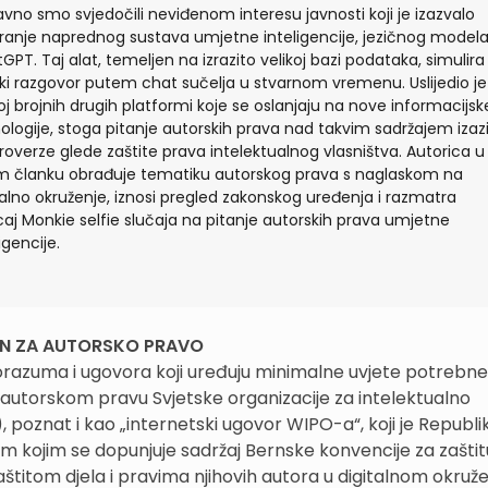
vno smo svjedočili neviđenom interesu javnosti koji je izazvalo
iranje naprednog sustava umjetne inteligencije, jezičnog model
GPT. Taj alat, temeljen na izrazito velikoj bazi podataka, simulira
ski razgovor putem chat sučelja u stvarnom vremenu. Uslijedio je
oj brojnih drugih platformi koje se oslanjaju na nove informacijsk
ologije, stoga pitanje autorskih prava nad takvim sadržajem izaz
roverze glede zaštite prava intelektualnog vlasništva. Autorica u
 članku obrađuje tematiku autorskog prava s naglaskom na
talno okruženje, iznosi pregled zakonskog uređenja i razmatra
caj Monkie selfie slučaja na pitanje autorskih prava umjetne
igencije.
TAN ZA AUTORSKO PRAVO
porazuma i ugovora koji uređuju minimalne uvjete potrebne
 autorskom pravu Svjetske organizacije za intelektualno
poznat i kao „internetski ugovor WIPO-a“, koji je Republi
um kojim se dopunjuje sadržaj Bernske konvencije za zaštit
 zaštitom djela i pravima njihovih autora u digitalnom okruže