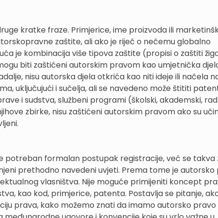
 druge kratke fraze. Primjerice, ime proizvoda ili marketinš
torskopravne zaštite, ali ako je riječ o nečemu globalno
a je kombinacija više tipova zaštite (propisi o zaštiti žiga 
mogu biti zaštićeni autorskim pravom kao umjetnička djela, 
adalje, nisu autorska djela otkrića kao niti ideje ili načela 
a, uključujući i sučelja, ali se navedeno može štititi pate
ave i sudstva, službeni programi (školski, akademski, radni 
ihove zbirke, nisu zaštićeni autorskim pravom ako su učinj
ljeni.
je potreban formalan postupak registracije, već se takva 
unjeni prethodno navedeni uvjeti. Prema tome je autorsko
lektualnog vlasništva. Nije moguće primijeniti koncept pr
tva, kao kod, primjerice, patenta. Postavlja se pitanje, ak
aciju prava, kako možemo znati da imamo autorsko pravo 
 međunarodne ugovore i konvencije koje su vrlo važne u