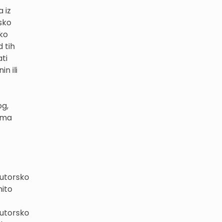
 iz
sko
tko
d tih
ati
n ili
og,
ama
autorsko
nito
autorsko