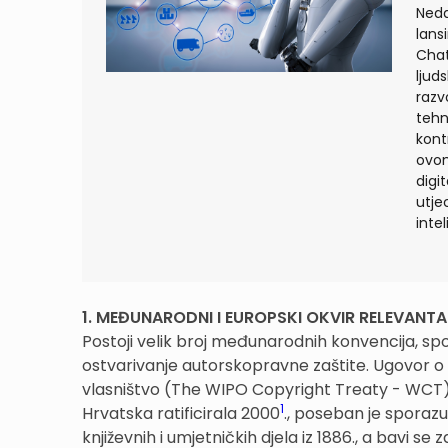
Neda
lans
Chat
ljud
razv
tehn
kont
ovom
digi
utje
intel
1. MEĐUNARODNI I EUROPSKI OKVIR RELEVAN
Postoji velik broj međunarodnih konvencija, s
ostvarivanje autorskopravne zaštite. Ugovor o
vlasništvo (The WIPO Copyright Treaty - WCT), 
1
Hrvatska ratificirala 2000
., poseban je sporaz
književnih i umjetničkih djela iz 1886., a bavi se