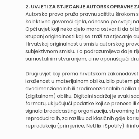
2. UVJETI ZA STJECANJE AUTORSKOPRAVNE Z
Autorsko pravo pruža pravnu zaštitu širokom spe
kolektivno govoreći djela, odnosno po svojoj nar
Opći uvjet koji neko djelo mora ostvariti da bi 
Stupanj originalnosti koji se traži za stjecanje a
Hrvatskoj originalnost u smislu autorskog prav
subjektivnom smislu. To podrazumijeva da je rij
samostalnim stvaranjem, a ne oponašajući dru
Drugi uvjet koji prema hrvatskom zakonodavstvu
izraženost u materijalnom obliku, bilo putem pisa
dvodimenzionalnih ili trodimenzionalnih oblika. 
(digitalnom) obliku. Digitalni sadržaj je svaki
formatu, uključujući podatke koji se prenose il
signala broadcasting organizacija, streaming 
reproducira ih, za razliku od klasičnih gdje kor
reprodukciju (primjerice, Netflix i Spotify) ili 