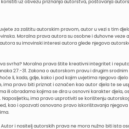
koristiti uz obvezu priznanja autorstva, poštovanja autor
 uvjete za zaštitu autorskim pravom, autor u vezi s tim dj
movinska. Moralna prava autora su osobne i duhovne veze 
autora su imovinski interesi autora glede njegova autors
ova svrha? Moralna prava štite kreativni integritet i reputa
anaka 27.-31. Zakona o autorskom pravu i drugim srodnim
oće li, kada, gdje, kako i pod kojim uvjetima njegovo djelo b
, ima pravo biti priznat i označen kao autor djela te se usp
ili obradama kojima se dira u osnovni karakter djela, o
Naposljetku, ima pravo usprotiviti se korištenju autorskog
gled, kao i opozvati osnovano pravo iskorištavanja njegova
ima.
utor i nositelj autorskih prava ne mora nužno biti ista os