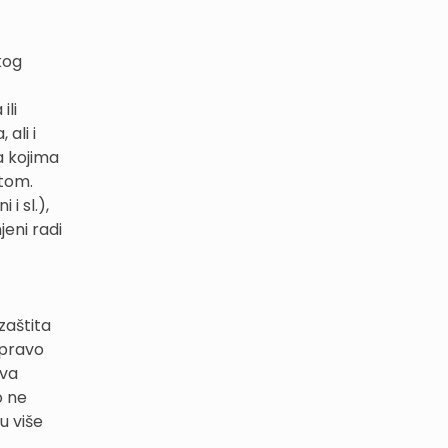
kog
ili
ali i
na kojima
ntom.
i sl.),
eni radi
zaštita
 pravo
ava
o ne
u više