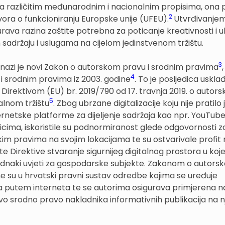
a različitim međunarodnim i nacionalnim propisima, ona p
2
ora o funkcioniranju Europske unije (UFEU).
Utvrđivanje
rava razina zaštite potrebna za poticanje kreativnosti i u
 sadržaju i uslugama na cijelom jedinstvenom tržištu.
3
 snazi je novi Zakon o autorskom pravu i srodnim pravima
,
4
i srodnim pravima iz 2003. godine
. To je posljedica uskla
irektivom (EU) br. 2019/790 od 17. travnja 2019. o autor
5
alnom tržištu
. Zbog ubrzane digitalizacije koju nije pratil
ernetske platforme za dijeljenje sadržaja kao npr. YouTube
snicima, iskoristile su podnormiranost glede odgovornosti z
kim pravima na svojim lokacijama te su ostvarivale profit 
te Direktive stvaranje sigurnijeg digitalnog prostora u koj
 jednaki uvjeti za gospodarske subjekte. Zakonom o autor
e su u hrvatski pravni sustav odredbe kojima se uređuje
aja putem interneta te se autorima osigurava primjerena 
i novo srodno pravo nakladnika informativnih publikacija na 