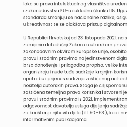
Iako su prava intelektualnog vlasništva uređen
i zakonodavstvu EU-a sukladno članku 118. Ugov
standarda smanjuju se nacionalne razlike, osigu
u kreativnost te se olakšava pristup digitalnom
U Republici Hrvatskoj od 23. listopada 2021. na
zamijenio dotadašnji Zakon o autorskom pravu 
zakonodavnim okvirom Europske unije, osobito D
pravu i srodnim pravima na jedinstvenom digit
brzo donošenje i prilagodba propisa, velike int
organiziraju i nude tuđe sadržaje krajnjim kori
upotrebu i prijenos sadržaja zaštićenog autors
nositelja autorskih prava. Stoga je cilj spomenu
zaštićena temeljna prava korisnika i stvoreni
pravu i srodnim pravima iz 2021. implementiran
odgovornost davatelja usluga dijeljenja sadrž
za korištenje njihovih djela (čl. 50.-53.), kao 
informativnim publikacijama.