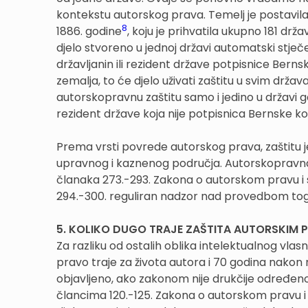
kontekstu autorskog prava. Temelj je postavila B
8
1886. godine
, koju je prihvatila ukupno 181 drža
djelo stvoreno u jednoj državi automatski stje
državljanin ili rezident države potpisnice Bernske
zemalja, to će djelo uživati zaštitu u svim držav
autorskopravnu zaštitu samo i jedino u državi gdj
rezident države koja nije potpisnica Bernske ko
Prema vrsti povrede autorskog prava, zaštitu 
upravnog i kaznenog područja. Autorskopravna
članaka 273.-293. Zakona o autorskom pravu i
294.-300. reguliran nadzor nad provedbom toga
5. KOLIKO DUGO TRAJE ZAŠTITA AUTORSKIM
Za razliku od ostalih oblika intelektualnog vlas
pravo traje za života autora i 70 godina nakon 
objavljeno, ako zakonom nije drukčije određeno
člancima 120.-125. Zakona o autorskom pravu 