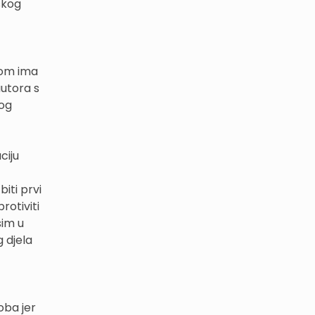
skog
elom ima
autora s
kog
ciju
iti prvi
rotiviti
sim u
 djela
oba jer