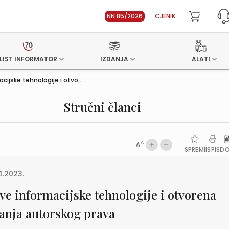
NN 85/2026
CJENIK
LIST INFORMATOR
IZDANJA
ALATI
cijske tehnologije i otvo...
Stručni članci
A
A
SPREMI
ISPIS
D
4.2023.
ve informacijske tehnologije i otvorena
tanja autorskog prava