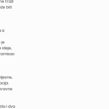
ne traži
že biti
 iz
 je
 ideje,
 zamisao
ijesne,
cija.
opravne
ila i dva