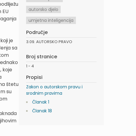
odliježu
autorsko djelo
m EU
laganja
umjetna inteligencija
Područje
 koji je
3.09. AUTORSKO PRAVO
đenja sa
skom
Broj stranice
o jednako
1 - 4
, koje
a
Propisi
na štetu
Zakon o autorskom pravu i
em su
srodnim pravima
skom
Članak 1
Članak 18
naknada
njihovim