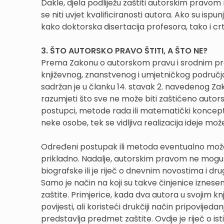
Dakle, djela podliježu zaštiti autorskim pravom 
se niti uvjet kvalificiranosti autora. Ako su ispu
kako doktorska disertacija profesora, tako i cr
3. ŠTO AUTORSKO PRAVO ŠTITI, A ŠTO NE?
Prema Zakonu o autorskom pravu i srodnim prav
književnog, znanstvenog i umjetničkog područj
sadržan je u članku 14. stavak 2. navedenog Zak
razumjeti što sve ne može biti zaštićeno auto
postupci, metode rada ili matematički koncepti
neke osobe, tek se vidljiva realizacija ideje mož
Određeni postupak ili metoda eventualno može 
prikladno. Nadalje, autorskim pravom ne mogu se
biografske ili je riječ o dnevnim novostima i dr
Samo je način na koji su takve činjenice iznes
zaštite. Primjerice, kada dva autora u svojim k
povijesti, ali koristeći drukčiji način pripovijeda
predstavlja predmet zaštite. Ovdje je riječ o isti