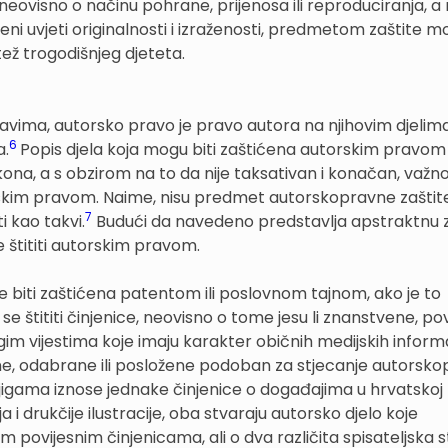
neovisno o načinu pohrane, prijenosa ili reproduciranja, a 
njeni uvjeti originalnosti i izraženosti, predmetom zaštite mo
tež trogodišnjeg djeteta.
ima, autorsko pravo je pravo autora na njihovim djelima
6
a.
Popis djela koja mogu biti zaštićena autorskim pravom
ona, a s obzirom na to da nije taksativan i konačan, važno
rskim pravom. Naime, nisu predmet autorskopravne zaštite
7
 kao takvi.
Budući da navedeno predstavlja apstraktnu
e štititi autorskim pravom.
biti zaštićena patentom ili poslovnom tajnom, ako je to
 štititi činjenice, neovisno o tome jesu li znanstvene, pov
ugim vijestima koje imaju karakter običnih medijskih informa
ene, odabrane ili posložene podoban za stjecanje autorsk
njigama iznose jednake činjenice o događajima u hrvatskoj
nja i drukčije ilustracije, oba stvaraju autorsko djelo koje
m povijesnim činjenicama, ali o dva različita spisateljska st