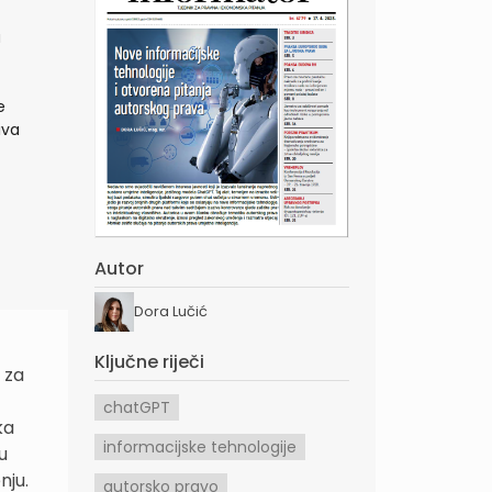
a
e
iva
Autor
Dora Lučić
Ključne riječi
 za
chatGPT
ka
informacijske tehnologije
u
nju.
autorsko pravo