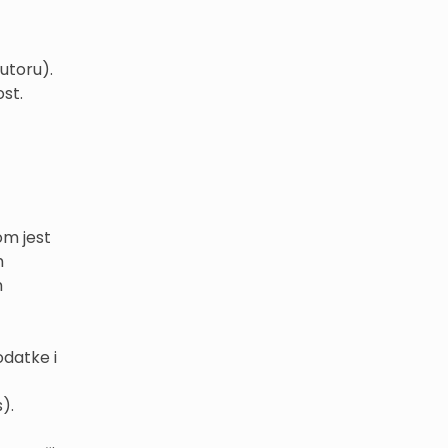
autoru).
ost.
om jest
h
m
odatke i
).