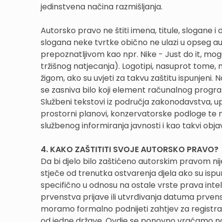
jedinstvena načina razmišljanja.
Autorsko pravo ne štiti imena, titule, slogane i
slogana neke tvrtke obično ne ulazi u opseg au
prepoznatljivom kao npr. Nike - Just do it, moguć
tržišnog natjecanja). Logotipi, nasuprot tome, 
žigom, ako su uvjeti za takvu zaštitu ispunjeni. N
se zasniva bilo koji element računalnog program
Službeni tekstovi iz područja zakonodavstva, upr
prostorni planovi, konzervatorske podloge te nj
službenog informiranja javnosti i kao takvi objav
4. KAKO ZAŠTITITI SVOJE AUTORSKO PRAVO?
Da bi djelo bilo zaštićeno autorskim pravom ni
stječe od trenutka ostvarenja djela ako su isp
specifično u odnosu na ostale vrste prava inte
prvenstva prijave ili utvrđivanja datuma prvens
moramo formalno podnijeti zahtjev za registr
od jedne države. Ovdje se ponovno vraćamo na