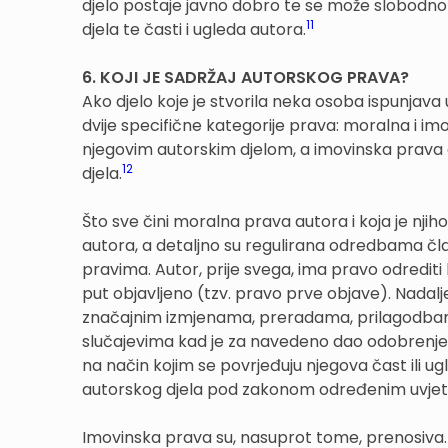
djelo postaje javno dobro te se može slobodno 
11
djela te časti i ugleda autora.
6. KOJI JE SADRŽAJ AUTORSKOG PRAVA?
Ako djelo koje je stvorila neka osoba ispunjava
dvije specifične kategorije prava: moralna i i
njegovim autorskim djelom, a imovinska prava 
12
djela.
Što sve čini moralna prava autora i koja je njih
autora, a detaljno su regulirana odredbama čl
pravima. Autor, prije svega, ima pravo odrediti h
put objavljeno (tzv. pravo prve objave). Nadalje
značajnim izmjenama, preradama, prilagodbama 
slučajevima kad je za navedeno dao odobrenje. 
na način kojim se povrjeđuju njegova čast ili u
autorskog djela pod zakonom određenim uvjet
Imovinska prava su, nasuprot tome, prenosiva. A