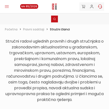
NN 85/2026
Početna
>
Pravni sadržaji
>
Stručni članci
Stručni radovi uglednih pravnih i drugih stručnjaka o
zakonodavnim aktualnostima u građanskom,
trgovačkom, upravnom, ustavnom, europskom,
prekršajnom i komunalnom pravu, lokalnoj
samoupravi, javnoj nabavi, zdravstvenom i
mirovinskom pravu, porezima, financijama,
računovodstvu i drugim područjima. U člancima se,
osim toga, često naglašavaju dvojbe i problemi u
provedbi propisa, navodi aktualna sudska i
upravnopravna praksa te ogledni primjeri i moguća
praktična rješenja.