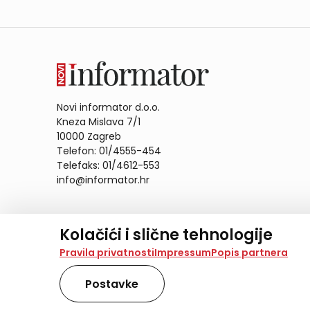
Novi informator d.o.o.
Kneza Mislava 7/1
10000 Zagreb
Telefon: 01/4555-454
Telefaks: 01/4612-553
info@informator.hr
PRATITE NAS:
Kolačići i slične tehnologije
Na našoj web stranici koristimo kolačiće i slične te
Pravila privatnosti
Impressum
Popis partnera
analiziramo promet na stranici te prikazujemo sadržaje
također koriste ove tehnologije.
Postavke
Odabirom opcije „Samo nužno“ prihvaćate samo one ko
obradu svih kolačića potrebnih za analitiku i marke