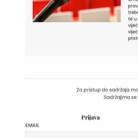
prav
treb
te u
vije
vije
pris
Za pristup do sadržaja mo
Sadržajima se
Prijava
EMAIL