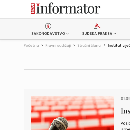
ZAKONODAVSTVO
SUDSKA PRAKSA
Početna
>
Pravni sadržaji
>
Stručni članci
>
Institut vije
01.0
Ins
Posl
izme