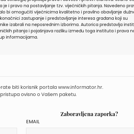
a je i pravo na postavljanje tzv. vijećničkih pitanja. Navedeno pr
alo bi omogućiti vijećnicima kvalitetno i pravilno obavljanje dužn
 konačnici zastupanje i predstavljanje interesa građana koji su
ćnike izabrali na neposrednim izborima. Autorica predstavlja insti
ćničkih pitanja i pojašnjava razliku između toga instituta i prava n
tup informacijama.
rate biti korisnik portala www.informator.hr.
 pristupa ovisno o Vašem paketu.
Zaboravljena zaporka?
EMAIL