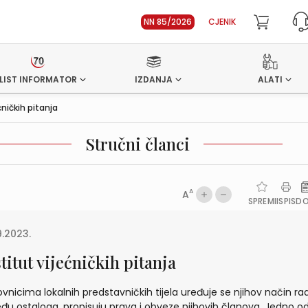
NN 85/2026
CJENIK
LIST INFORMATOR
IZDANJA
ALATI
ćničkih pitanja
Stručni članci
A
A
SPREMI
ISPIS
D
9.2023.
titut vijećničkih pitanja
ovnicima lokalnih predstavničkih tijela uređuje se njihov način rad
đu ostaloga, propisuju prava i obveze njihovih članova. Jedno o