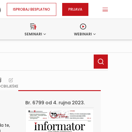
ISPROBAJ BESPLATNO
PRIJAVA
SEMINARI
WEBINARI
OC
BILJEŠKE
Br. 6799 od
4. rujna 2023.
a te,
d