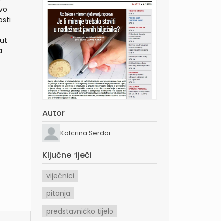
avo
osti
tut
a
Autor
Katarina Serdar
Ključne riječi
vijećnici
pitanja
predstavničko tijelo