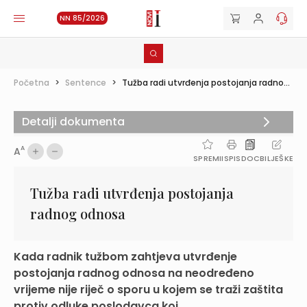
NN 85/2026
Početna
>
Sentence
>
Tužba radi utvrđenja postojanja radno...
Detalji dokumenta
A
A
SPREMI
ISPIS
DOC
BILJEŠKE
Tužba radi utvrđenja postojanja
radnog odnosa
Kada radnik tužbom zahtjeva utvrđenje
postojanja radnog odnosa na neodređeno
vrijeme nije riječ o sporu u kojem se traži zaštita
protiv odluke poslodavca koj...