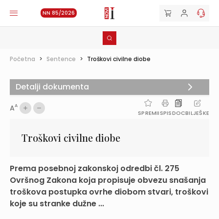
NN 85/2026
Početna
>
Sentence
>
Troškovi civilne diobe
Detalji dokumenta
A
A
SPREMI
ISPIS
DOC
BILJEŠKE
Troškovi civilne diobe
Prema posebnoj zakonskoj odredbi čl. 275
Ovršnog Zakona koja propisuje obvezu snašanja
troškova postupka ovrhe diobom stvari, troškovi
koje su stranke dužne ...