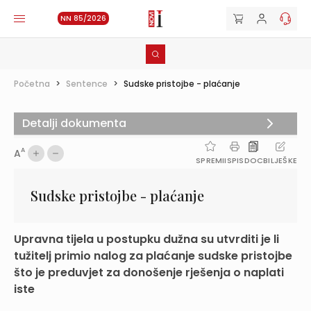
NN 85/2026
Početna
>
Sentence
>
Sudske pristojbe - plaćanje
Detalji dokumenta
A
A
SPREMI
ISPIS
DOC
BILJEŠKE
Sudske pristojbe - plaćanje
Upravna tijela u postupku dužna su utvrditi je li
tužitelj primio nalog za plaćanje sudske pristojbe
što je preduvjet za donošenje rješenja o naplati
iste