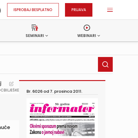
ISPROBAJ BESPLATNO
PRIJAVA
SEMINARI
WEBINARI
OC
BILJEŠKE
Br. 6026 od
7. prosinca 2011.
nuće