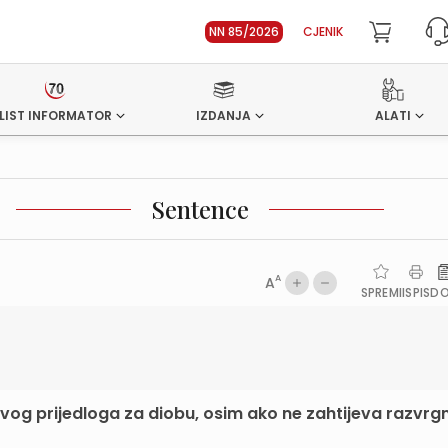
NN 85/2026
CJENIK
LIST INFORMATOR
IZDANJA
ALATI
Sentence
A
A
SPREMI
ISPIS
D
vog prijedloga za diobu, osim ako ne zahtijeva razvrg