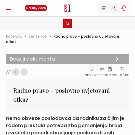
NN 85/2026
Početna
>
Sentence
>
Radno pravo – poslovno uvjetovani
otkaz
Detalji dokumenta
A
A
SPREMI
ISPIS
DOC
BILJEŠKE
Radno pravo – poslovno uvjetovani
otkaz
Nema obveze poslodavca da radniku za čijim je
radom prestala potreba zbog smanjenja broja
izvršitelja ponudi obavljanje poslova drugih