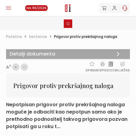
NN 86/2026
Početna
>
Sentence
>
Prigovor protiv prekršajnog naloga
Detalji dokumenta
A
A
SPREMI
ISPIS
DOC
BILJEŠKE
Prigovor protiv prekršajnog naloga
Nepotpisan prigovor protiv prekršajnog naloga
moguće je odbaciti kao nepotpun samo ako je
prethodno podnositelj takvog prigovora pozvan
potpisati ga u roku t...