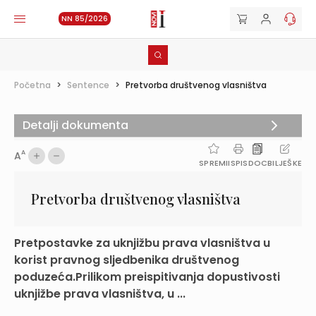
NN 85/2026
Početna
>
Sentence
>
Pretvorba društvenog vlasništva
Detalji dokumenta
A
A
SPREMI
ISPIS
DOC
BILJEŠKE
Pretvorba društvenog vlasništva
Pretpostavke za uknjižbu prava vlasništva u
korist pravnog sljedbenika društvenog
poduzeća.Prilikom preispitivanja dopustivosti
uknjižbe prava vlasništva, u ...