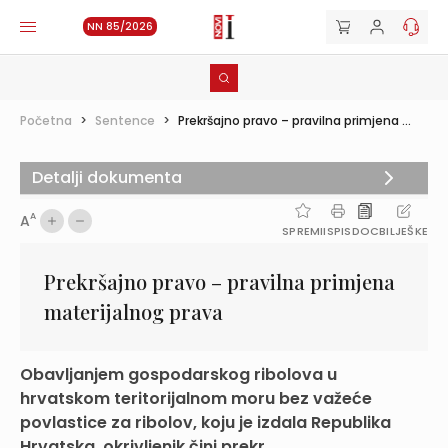
NN 85/2026
Početna
>
Sentence
>
Prekršajno pravo – pravilna primjena ...
Detalji dokumenta
A
A
SPREMI
ISPIS
DOC
BILJEŠKE
Prekršajno pravo – pravilna primjena
materijalnog prava
Obavljanjem gospodarskog ribolova u
hrvatskom teritorijalnom moru bez važeće
povlastice za ribolov, koju je izdala Republika
Hrvatska, okrivljenik čini prekr...