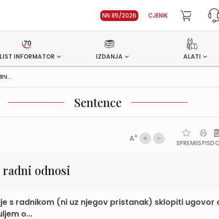
NN 85/2026
CJENIK
LIST INFORMATOR
IZDANJA
ALATI
ni...
Sentence
A
A
SPREMI
ISPIS
D
– radni odnosi
je s radnikom (ni uz njegov pristanak) sklopiti ugovor 
ljem o...