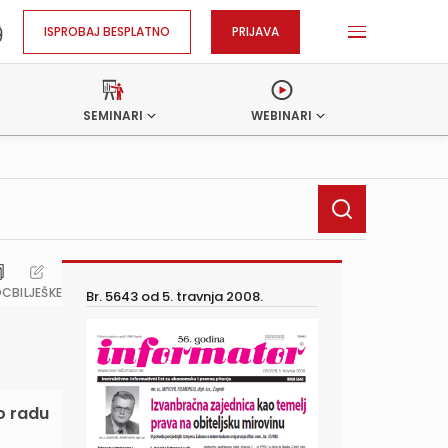
ISPROBAJ BESPLATNO
PRIJAVA
SEMINARI
WEBINARI
OC
BILJEŠKE
Br. 5643 od
5. travnja 2008.
o radu