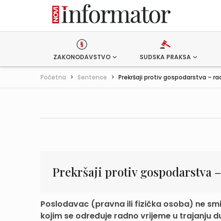
ZAKONODAVSTVO
SUDSKA PRAKSA
Početna
>
Sentence
>
Prekršaji protiv gospodarstva – rad
Prekršaji protiv gospodarstva 
Poslodavac (pravna ili fizička osoba) ne smi
kojim se određuje radno vrijeme u trajanju du