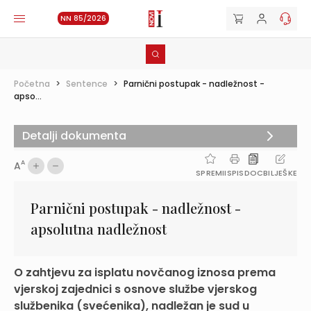
NN 85/2026
Početna
>
Sentence
>
Parnični postupak - nadležnost -
apso...
Detalji dokumenta
A
A
SPREMI
ISPIS
DOC
BILJEŠKE
Parnični postupak - nadležnost -
apsolutna nadležnost
O zahtjevu za isplatu novčanog iznosa prema
vjerskoj zajednici s osnove službe vjerskog
službenika (svećenika), nadležan je sud u