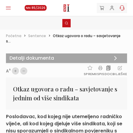
NN 85/2026
Početna
>
Sentence
>
Otkaz ugovora o radu – savjetovanje
s...
Detalji dokumenta
A
A
SPREMI
ISPIS
DOC
BILJEŠKE
Otkaz ugovora o radu – savjetovanje s
jednim od više sindikata
Poslodavac, kod kojeg nije utemeljeno radničko
vijeće, ali kod kojeg djeluje više sindikata, koji se
nisu sporazumjeli o sindikalnom povjereniku s