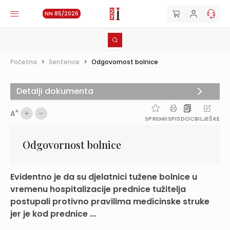
NN 85/2026
Početna
>
Sentence
>
Odgovornost bolnice
Detalji dokumenta
A
A
SPREMI
ISPIS
DOC
BILJEŠKE
Odgovornost bolnice
Evidentno je da su djelatnici tužene bolnice u
vremenu hospitalizacije prednice tužitelja
postupali protivno pravilima medicinske struke
jer je kod prednice ...