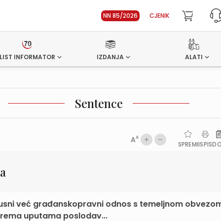
NN 85/2026
CJENIK
LIST INFORMATOR
IZDANJA
ALATI
Sentence
A
A
SPREMI
ISPIS
D
sa
atusni već građanskopravni odnos s temeljnom obvezo
prema uputama poslodav...