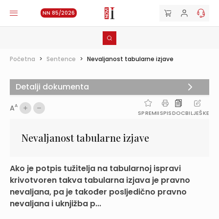
NN 85/2026
Početna
>
Sentence
>
Nevaljanost tabularne izjave
Detalji dokumenta
A
A
SPREMI
ISPIS
DOC
BILJEŠKE
Nevaljanost tabularne izjave
Ako je potpis tužitelja na tabularnoj ispravi
krivotvoren takva tabularna izjava je pravno
nevaljana, pa je također posljedično pravno
nevaljana i uknjižba p...