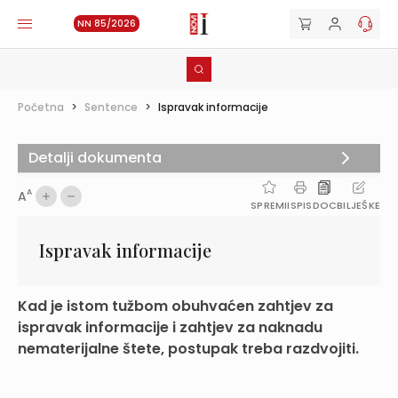
NN 85/2026
Početna
>
Sentence
>
Ispravak informacije
Detalji dokumenta
A
A
SPREMI
ISPIS
DOC
BILJEŠKE
Ispravak informacije
Kad je istom tužbom obuhvaćen zahtjev za
ispravak informacije i zahtjev za naknadu
nematerijalne štete, postupak treba razdvojiti.