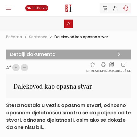
NN 85/2026
Početna
>
Sentence
>
Dalekovod kao opasna stvar
Detalji dokumenta
A
A
SPREMI
ISPIS
DOC
BILJEŠKE
Dalekovod kao opasna stvar
Šteta nastala u vezi s opasnom stvari, odnosno
opasnom djelatnošću smatra se da potječe od te
stvari, odnosno djelatnosti, osim ako se dokaže
da one nisu bil...