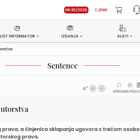
NN 85/2026
CJENIK
LIST INFORMATOR
IZDANJA
ALATI
torstva
Sentence
A
A
SPREMI
ISPIS
D
utorstva
 prava, a činjenica sklapanja ugovora s trećom osob
torskog prava.