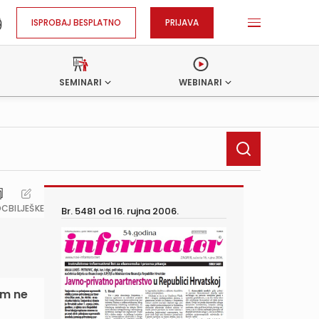
ISPROBAJ BESPLATNO
PRIJAVA
SEMINARI
WEBINARI
OC
BILJEŠKE
Br. 5481 od
16. rujna 2006.
om ne