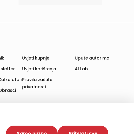
ik
Uvjeti kupnje
Upute autorima
sletter
Uvjeti korištenja
AI Lab
Kalkulatori
Pravila zaštite
privatnosti
Obrasci
aju. Time poboljšavamo korisničko iskustvo,
 više web stranica i uređaja u tu svrhu. Naši partneri
Samo nužno
Prihvati sve