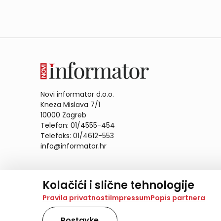
Novi informator d.o.o.
Kneza Mislava 7/1
10000 Zagreb
Telefon: 01/4555-454
Telefaks: 01/4612-553
info@informator.hr
PRATITE NAS:
Kolačići i slične tehnologije
Na našoj web stranici koristimo kolačiće i slične te
Pravila privatnosti
Impressum
Popis partnera
analiziramo promet na stranici te prikazujemo sadržaje
također koriste ove tehnologije.
Postavke