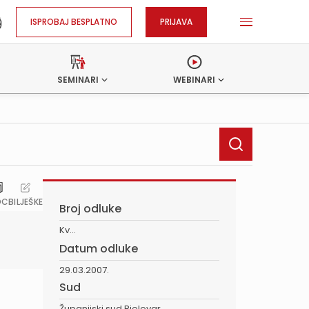
ISPROBAJ BESPLATNO
PRIJAVA
SEMINARI
WEBINARI
OC
BILJEŠKE
Broj odluke
Kv...
Datum odluke
29.03.2007.
Sud
Županijski sud Bjelovar