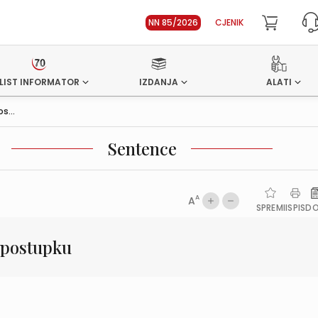
NN 85/2026
CJENIK
LIST INFORMATOR
IZDANJA
ALATI
s...
Sentence
A
A
SPREMI
ISPIS
D
m postupku