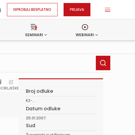
ISPROBAJ BESPLATNO
PRIJAVA
SEMINARI
WEBINARI
OC
BILJEŠKE
Broj odluke
Kž-...
Datum odluke
25.01.2007.
Sud
Županijski sud Bjelovar