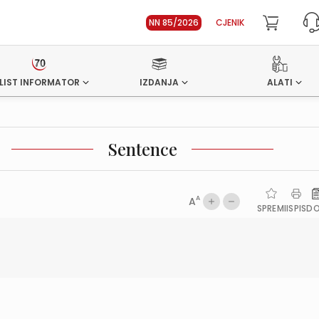
NN 85/2026
CJENIK
LIST INFORMATOR
IZDANJA
ALATI
Sentence
A
A
SPREMI
ISPIS
D