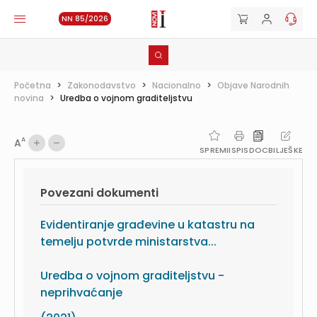
NN 85/2026
Početna
>
Zakonodavstvo
>
Nacionalno
>
Objave Narodnih
novina
>
Uredba o vojnom graditeljstvu
A
A
SPREMI
ISPIS
DOC
BILJEŠKE
Povezani dokumenti
Evidentiranje građevine u katastru na
temelju potvrde ministarstva...
Uredba o vojnom graditeljstvu -
neprihvaćanje