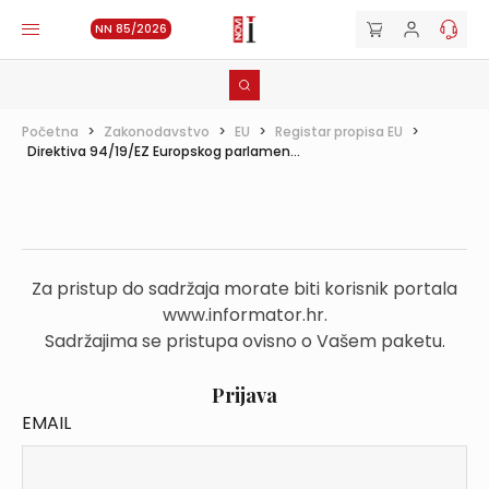
NN 85/2026
Početna
>
Zakonodavstvo
>
EU
>
Registar propisa EU
>
Direktiva 94/19/EZ Europskog parlamen...
Za pristup do sadržaja morate biti korisnik portala
www.informator.hr.
Sadržajima se pristupa ovisno o Vašem paketu.
Prijava
EMAIL