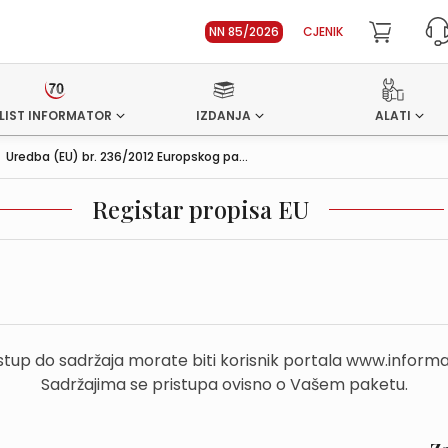
NN 85/2026
CJENIK
LIST INFORMATOR
IZDANJA
ALATI
>
Uredba (EU) br. 236/2012 Europskog pa...
Registar propisa EU
stup do sadržaja morate biti korisnik portala www.informa
Sadržajima se pristupa ovisno o Vašem paketu.