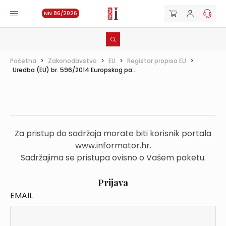
NN 86/2026
Početna
>
Zakonodavstvo
>
EU
>
Registar propisa EU
>
Uredba (EU) br. 596/2014 Europskog pa...
Za pristup do sadržaja morate biti korisnik portala
www.informator.hr.
Sadržajima se pristupa ovisno o Vašem paketu.
Prijava
EMAIL