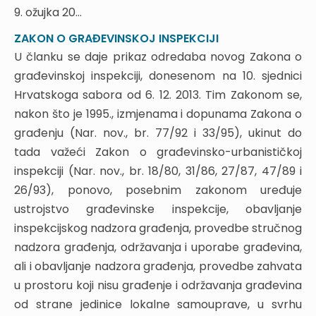
2.3. Razvrstavanje građevina
9. ožujka 20...
2.4. Primjena i donošenje posebnih propisa
ZAKON O GRAĐEVINSKOJ INSPEKCIJI
3. TEMELJNI ZAHTJEVI ZA GRAĐEVINU
U članku se daje prikaz odredaba novog Zakona o
3.1. Obveza ispunjavanja temeljnih i drugih
građevinskoj inspekciji, donesenom na 10. sjednici
zahtjeva za građevinu
Hrvatskoga sabora od 6. 12. 2013. Tim Zakonom se,
3.2. Odstupanje od temeljnih zahtjeva za
građevinu i odstupanje u građenju
nakon što je 1995., izmjenama i dopunama Zakona o
4. ENERGETSKO SVOJSTVO ZGRADE
građenju (Nar. nov., br. 77/92 i 33/95), ukinut do
4.1. Zahtjevi i energetske učinkovitosti
tada važeći Zakon o građevinsko-urbanističkoj
4.2. Instrumenti osiguranja energetske
inspekciji (Nar. nov., br. 18/80, 31/86, 27/87, 47/89 i
učinkovitosti zgrada
26/93), ponovo, posebnim zakonom uređuje
4.2.1. Elaborat alternativnih sustava opskrbe energijom
ustrojstvo građevinske inspekcije, obavljanje
4.2.2. Redoviti pregled sustava grijanja i sustava
inspekcijskog nadzora građenja, provedbe stručnog
hlađenja ili klimatizacije u zgradi
4.2.3. Energetski certifikat zgrade
nadzora građenja, održavanja i uporabe građevina,
4.3. Osoba ovlaštena za energetsko certificiranje,
ali i obavljanje nadzora građenja, provedbe zahvata
energetski pregled zgrade i redoviti pregled
u prostoru koji nisu građenje i održavanja građevina
sustava grijanja i sustava hlađenja ili klimatizacije
od strane jedinice lokalne samouprave, u svrhu
u zgradi