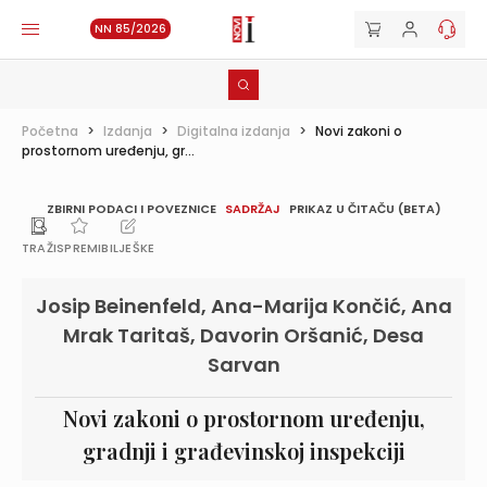
NN 85/2026
Početna
>
Izdanja
>
Digitalna izdanja
>
Novi zakoni o
prostornom uređenju, gr...
ZBIRNI PODACI I POVEZNICE
SADRŽAJ
PRIKAZ U ČITAČU (BETA)
TRAŽI
SPREMI
BILJEŠKE
Josip Beinenfeld, Ana-Marija Končić, Ana
Mrak Taritaš, Davorin Oršanić, Desa
Sarvan
Novi zakoni o prostornom uređenju,
gradnji i građevinskoj inspekciji