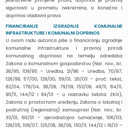
jedinstvene primjene prava, doprinos je pravnoj
6.1. Izrada i čuvanje projekata
sigurnosti u prometu nekretnina, a konačno i
6.2. Vrste projekata
doprinos vladavini prava.
6.2.1. Glavni projekt
FINANCIRANJE IZGRADNJE KOMUNALNE
6.2.2. Izvedbeni projekt
INFRASTRUKTURE I KOMUNALNI DOPRINOS
6.2.3. Projekt uklanjanja građevine
U ovom radu autorica piše o financiranju izgradnje
6.2.4. Tipski projekt
6.3. Utvrđivanje posebnih uvjeta i izdavanje
komunalne infrastrukture i pravnoj prirodi
potvrde glavnog projekta o usklađenosti s
komunalnog doprinosa na temelju odredaba
posebnim propisima
Zakona o komunalnom gospodarstvu (Nar. nov., br.
6.3.1. Obavijest o uvjetima za izradu glavnog projekta
36/95, 109/95 – Uredba, 21/96 – Uredba, 70/97,
6.3.2. Utvrđivanje posebnih uvjeta i potvrda glavnog
128/99, 57/00, 129/00, 59/01, 26/03 – proč. tekst,
projekta za građenje građevine za koju se ne izdaje
lokacijska dozvola
82/04, 178/04, 38/09, 79/09, 153/09, 49/11, 84/11,
6.3.3. Potvrda glavnog projekta za građenje građevine
90/11, 144/12 i 94/13 – u nastavku teksta: ZKG),
za koju se izdaje lokacijska dozvola
Zakona o prostornom uređenju, Zakona o lokalnoj i
6.4. Kontrola i nostrifikacija projekata
područnoj (regionalnoj) samoupravi (Nar. nov., br.
6.4.1. Kontrola projekata
6.4.2. Utvrđivanje usklađenosti (nostrifikacija) projekta
33/01, 60/01 – vjerodostojno tumačenje, 106/03,
7. TIJELA NADLEŽNA ZA IZDAVANJE
129/05, 109/07, 125/08, 36/09, 150/11, 144/12 i 19/13 –