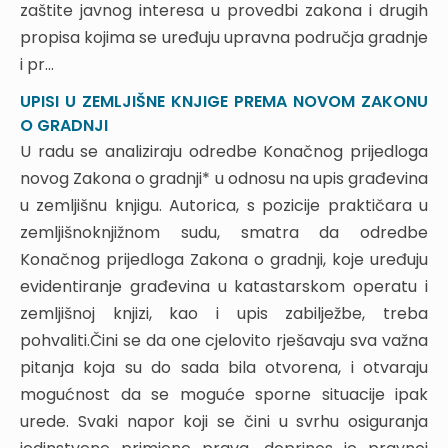
zaštite javnog interesa u provedbi zakona i drugih
4.3.1. Uvjeti i način davanja ovlaštenja
propisa kojima se uređuju upravna područja gradnje
4.3.2. Provedba programa izobrazbe
4.4. Neovisna kontrola energetskog certifikata i
i pr...
izvješća o redovitom pregledu sustava grijanja i
UPISI U ZEMLJIŠNE KNJIGE PREMA NOVOM ZAKONU
sustava hlađenja ili klimatizacije u zgradi
O GRADNJI
4.4.1. Uvjeti i način davanja ovlaštenja i njegovo
U radu se analiziraju odredbe Konačnog prijedloga
ukidanje
4.4.2. Provedba neovisne kontrole
novog Zakona o gradnji* u odnosu na upis građevina
4.5. Registar i pravilnik o energetskim pregledima i
u zemljišnu knjigu. Autorica, s pozicije praktičara u
energetskom certificiranju zgrada, te neovisnoj
zemljišnoknjižnom sudu, smatra da odredbe
kontroli izvješća o energetskom pregledu i
Konačnog prijedloga Zakona o gradnji, koje uređuju
energetskog certifikat
evidentiranje građevina u katastarskom operatu i
5. SUDIONICI U GRADNJI
zemljišnoj knjizi, kao i upis zabilježbe, treba
5.1. Investitor
pohvaliti.Čini se da one cjelovito rješavaju sva važna
5.2. Projektant
pitanja koja su do sada bila otvorena, i otvaraju
5.3. Izvođač
mogućnost da se moguće sporne situacije ipak
5.4. Nadzorni inženjer
5.5. Revident
urede. Svaki napor koji se čini u svrhu osiguranja
6. PROJEKTI