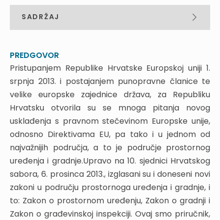
SADRŽAJ
PREDGOVOR
NOVINE U PODRUČJU PROSTORNOG UREĐENJA,
PREDGOVOR
GRADNJE I GRAĐEVINSKE INSPEKCIJE
Pristupanjem Republike Hrvatske Europskoj uniji 1.
srpnja 2013. i postajanjem punopravne članice te
1. UVODNE NAPOMENE
velike europske zajednice država, za Republiku
2. PROSTORNO PLANIRANJE I UREĐENJE
Hrvatsku otvorila su se mnoga pitanja novog
PROSTORA
usklađenja s pravnom stečevinom Europske unije,
2.1. Zakon o prostornom uređenju (Nar. nov., br.
odnosno Direktivama EU, pa tako i u jednom od
30/94, 68/98, 61/00, 32/02 i 100/04)
2.2. Zakon o prostornom uređenju i gradnji (Nar.
najvažnijih područja, a to je područje prostornog
nov., br. 76/07, 38/09, 55/11, 90/11, 50/12, 55/12 i
uređenja i gradnje.Upravo na 10. sjednici Hrvatskog
80/13)
sabora, 6. prosinca 2013., izglasani su i doneseni novi
2.3. Novi Zakon o prostornom uređenju
zakoni u području prostornoga uređenja i gradnje, i
3. ZAKON O GRADNJI
to: Zakon o prostornom uređenju, Zakon o gradnji i
3.1. Prikaz stanja
Zakon o građevinskoj inspekciji. Ovaj smo priručnik,
3.2. Zakonodavni okviri od 1990. do 2013. godine