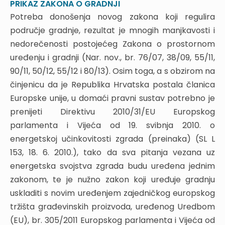
PRIKAZ ZAKONA O GRADNJI
4.1. Lokacijska informacija
Potreba donošenja novog zakona koji regulira
4.2. Nadležnost za izdavanje akata za provedbu
područje gradnje, rezultat je mnogih manjkavosti i
prostornih planova
4.3. Lokacijska dozvola – pojam
nedorečenosti postojećeg Zakona o prostornom
4.4. Lokacijska dozvola – podnošenje zahtjeva
uređenju i gradnji (Nar. nov., br. 76/07, 38/09, 55/11,
4.5. Lokacijska dozvola – lokacijski uvjeti
90/11, 50/12, 55/12 i 80/13). Osim toga, a s obzirom na
4.6. Lokacijska dozvola – posebni uvjeti
činjenicu da je Republika Hrvatska postala članica
4.7. Lokacijska dozvola – stranke u postupku
Europske unije, u domaći pravni sustav potrebno je
4.8. Lokacijska dozvola – izdavanje
prenijeti Direktivu 2010/31/EU Europskog
4.9. Uređeno građevinsko zemljište
parlamenta i Vijeća od 19. svibnja 2010. o
4.10. Odgovornost
energetskoj učinkovitosti zgrada (preinaka) (SL L
5. ZAKLJUČAK
153, 18. 6. 2010.), tako da sva pitanja vezana uz
PRIKAZ ZAKONA O GRADNJI
energetska svojstva zgrada budu uređena jednim
1. RAZLOZI ZBOG KOJIH SE ZAKON DONOSI
zakonom, te je nužno zakon koji uređuje gradnju
2. OPĆE ODREDBE
uskladiti s novim uređenjem zajedničkog europskog
2.1. Predmet, cilj i primjena zakona
tržišta građevinskih proizvoda, uređenog Uredbom
2.2. Pojmovi
(EU), br. 305/2011 Europskog parlamenta i Vijeća od