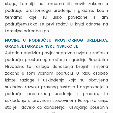
stoga, temeljili na temama tih novih zakona u
3.3. Akti za građenje
području prostornoga uređenja i gradnje, kao i
3.4. Akti za uporabu
temama koje su usko povezane s tim
3.5. Novi Zakon o gradnji
područjem.Tako se prvi radovi u knjizi odnose na
4. GRAĐEVINSKA INSPEKCIJA
temeljne odredbe i po...
4.1. Analiza postojećeg stanja
4.2. Novi Zakon o građevinskoj inspekciji
NOVINE U PODRUČJU PROSTORNOG UREĐENJA,
5. ZAKLJUČAK
GRADNJE I GRAĐEVINSKE INSPEKCIJE
Autorica analizira povijesnopravne uvjete uređenja
ZAKON O PROSTORNOM UREĐENJU
područja prostornog uređenja i gradnje Republike
1. UVOD
Hrvatske, te razloge donošenja brojnih izmjena
2. CILJEVI, NAČELA I SUBJEKTI PROSTORNOG
zakona u tom važnom području. U radu osobito
UREĐENJA
izlaže razloge i usklađenja koja su obavljena
2.1. Ciljevi prostornog uređenja
sukladno razvoju pravnog sustava i organizacije u
2.2. Načela prostornog uređenja
području prostornog uređenja i gradnje, te
2.3. Subjekti prostornog uređenja
usklađenja s pravnom stečevinom Europske unije,
3. PROSTORNO PLANIRANJE I UREĐENJE
što je i dovelo do donošenja i usvajanja posebnih
PROSTORA