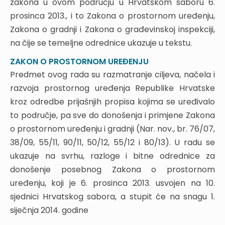
zakona u ovom području u Hrvatskom saboru 6.
3.1. Informacijski sustav prostornog uređenja
prosinca 2013., i to Zakona o prostornom uređenju,
3.2. Izvješće o stanju u prostoru
Zakona o gradnji i Zakona o građevinskoj inspekciji,
3.3. Odluka o izradi prostornog plana
3.4. Postupak izrade prostornih planova
na čije se temeljne odrednice ukazuje u tekstu.
3.5. Postupak donošenja prostornih planova
ZAKON O PROSTORNOM UREĐENJU
3.6. Strategija prostornog uređenja Republike
Predmet ovog rada su razmatranje ciljeva, načela i
Hrvatske
razvoja prostornog uređenja Republike Hrvatske
3.7. Prostorni planovi
kroz odredbe prijašnjih propisa kojima se uređivalo
3.8. Prostorni planovi Državne razine
to područje, pa sve do donošenja i primjene Zakona
3.9. Prostorni planovi područne (regionalne) razine
o prostornom uređenju i gradnji (Nar. nov., br. 76/07,
3.10. Prostorni planovi lokalne razine
3.11. Građevinsko područje
38/09, 55/11, 90/11, 50/12, 55/12 i 80/13). U radu se
3.12. Izgradnja izvan građevinskog područja
ukazuje na svrhu, razloge i bitne odrednice za
3.13. Planiranje unutar zaštićenog obalnog
donošenje posebnog Zakona o prostornom
područja mora
uređenju, koji je 6. prosinca 2013. usvojen na 10.
3.14. Planiranje unutar prostora ograničenja
sjednici Hrvatskog sabora, a stupit će na snagu 1.
4. Provedba prostornih planova – lokacijska
siječnja 2014. godine
dozvola