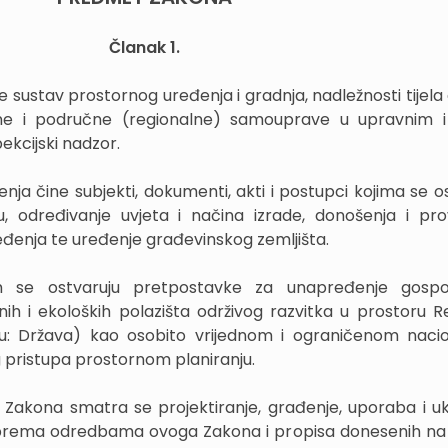
Članak 1.
 sustav prostornog uređenja i gradnja, nadležnosti tijela
okalne i područne (regionalne) samouprave u upravnim 
ekcijski nadzor.
nja čine subjekti, dokumenti, akti i postupci kojima se o
, određivanje uvjeta i načina izrade, donošenja i pr
enja te uređenje građevinskog zemljišta.
m se ostvaruju pretpostavke za unapređenje gospod
rnih i ekoloških polazišta održivog razvitka u prostoru R
tu: Država) kao osobito vrijednom i ograničenom nac
 pristupa prostornom planiranju.
 Zakona smatra se projektiranje, građenje, uporaba i uk
u prema odredbama ovoga Zakona i propisa donesenih na