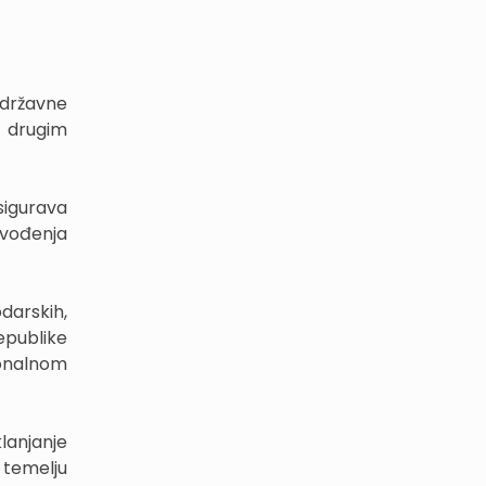
 državne
i drugim
sigurava
ovođenja
arskih,
epublike
ionalnom
lanjanje
 temelju