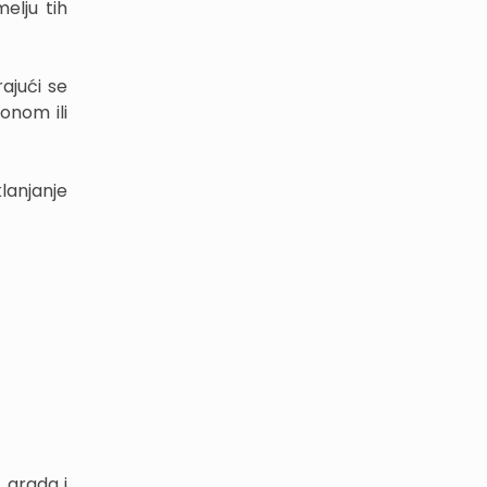
elju tih
ajući se
onom ili
lanjanje
 grada i