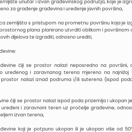
emljište unutar i izvan građevinskog područja, koje je izgr
no za građenje građevina i uređenje javnih površina,
ica zemljišta s pristupom na prometnu površinu koja je i
ma prostornog plana planirano utvrditi oblikom i površinom
jihovih dijelova te izgraditi, odnosno urediti,
ađevine:
rađevine čiji se prostor nalazi neposredno na površini,
no uređenog i zaravnanog terena mjereno na najnižoj 
se prostor nalazi iznad podruma i/ili suterena (ispod poda
vine čiji se prostor nalazi ispod poda prizemlja i ukopan 
ređeni i zaravnani teren uz pročelje građevine, odnos
eljem izvan terena,
ađevine koji je potpuno ukopan ili je ukopan više od 5