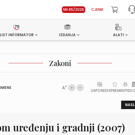
NN 85/2026
CJENIK
LIST INFORMATOR
IZDANJA
ALATI
Zakoni
A
A
OMENE
USPOREDI
SPREMI
ISPIS
D
NASL
m uređenju i gradnji (2007)