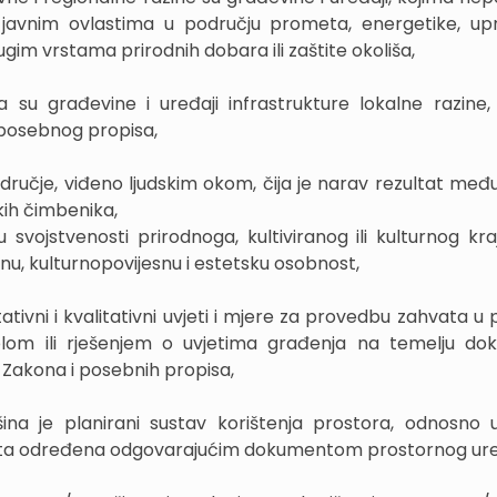
javnim ovlastima u području prometa, energetike, upr
im vrstama prirodnih dobara ili zaštite okoliša,
a su građevine i uređaji infrastrukture lokalne razine,
 posebnog propisa,
dručje, viđeno ljudskim okom, čija je narav rezultat me
skih čimbenika,
u svojstvenosti prirodnoga, kultiviranog ili kulturnog kra
nu, kulturnopovijesnu i estetsku osobnost,
itativni i kvalitativni uvjeti i mjere za provedbu zahvata u
olom ili rješenjem o uvjetima građenja na temelju d
Zakona i posebnih propisa,
ina je planirani sustav korištenja prostora, odnosno
jišta određena odgovarajućim dokumentom prostornog ure