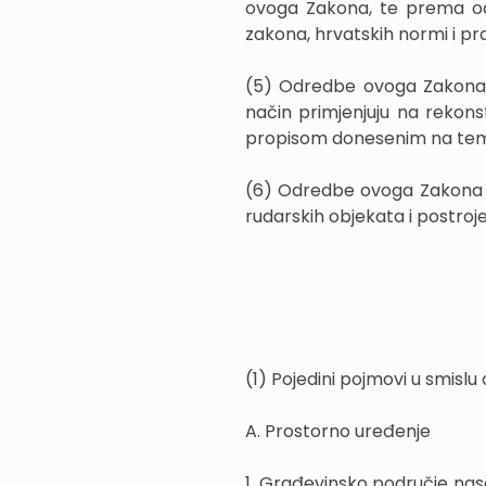
ovoga Zakona, te prema od
zakona, hrvatskih normi i pr
(5) Odredbe ovoga Zakona 
način primjenjuju na rekons
propisom donesenim na teme
(6) Odredbe ovoga Zakona ne
rudarskih objekata i postr
(1) Pojedini pojmovi u smisl
A. Prostorno uređenje
1. Građevinsko područje nas