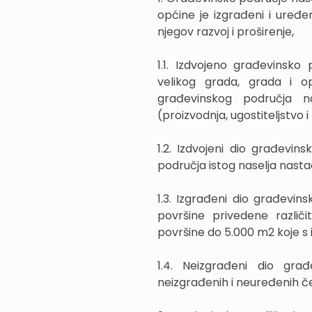
općine je izgrađeni i uređe
njegov razvoj i proširenje,
1.1. Izdvojeno građevinsk
velikog grada, grada i op
građevinskog područja n
(proizvodnja, ugostiteljstvo i 
1.2. Izdvojeni dio građevi
područja istog naselja nastao
1.3. Izgrađeni dio građevi
površine privedene različ
površine do 5.000 m2 koje s 
1.4. Neizgrađeni dio gra
neizgrađenih i neuređenih č