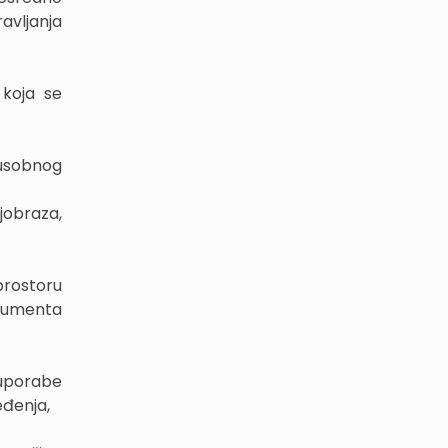
avljanja
 koja se
đusobnog
jobraza,
 prostoru
okumenta
 uporabe
đenja,