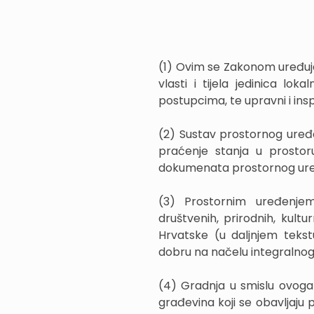
(1) Ovim se Zakonom uređuje
vlasti i tijela jedinica l
postupcima, te upravni i insp
(2) Sustav prostornog uređe
praćenje stanja u prostoru
dokumenata prostornog uređ
(3) Prostornim uređenje
društvenih, prirodnih, kultu
Hrvatske (u daljnjem teks
dobru na načelu integralnog
(4) Gradnja u smislu ovoga
građevina koji se obavljaj