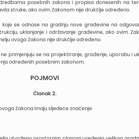
redbama posebnih zakona i propisa donesenih na tem
avila struke, ako ovim Zakonom nije drukčije određeno.
koje se odnose na gradnju nove građevine na odgovar
trukciju, uklanjanje i održavanje građevine, ako ovim Zak
lju ovoga Zakona nije drukčije određeno.
 primjenjuju se na projektiranje, građenje, uporabu i uk
ojenja određenih posebnim zakonom.
POJMOVI
Članak 2.
u ovoga Zakona imaju sljedeće značenje:
elja utvrđeno prostornim planom uređenja velikog grada,