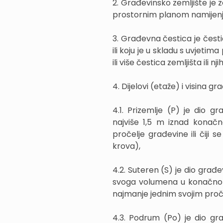
2. Građevinsko zemljište je z
prostornim planom namijenje
3. Građevna čestica je čest
ili koju je u skladu s uvjeti
ili više čestica zemljišta ili n
4. Dijelovi (etaže) i visina gr
4.1. Prizemlje (P) je dio g
najviše 1,5 m iznad konač
pročelje građevine ili čiji 
krova),
4.2. Suteren (S) je dio građe
svoga volumena u konačno u
najmanje jednim svojim proč
4.3. Podrum (Po) je dio gr