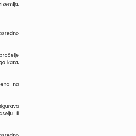
izemlja,
posredno
ročelje
ga kata,
rena na
sigurava
elju ili
posredno