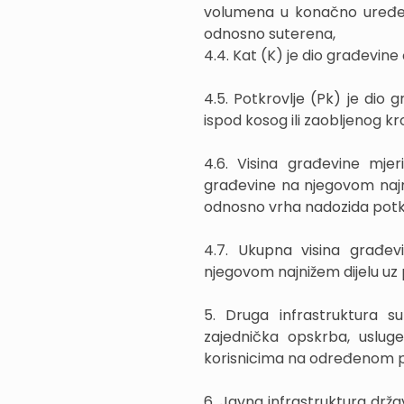
volumena u konačno uređeni
odnosno suterena,
4.4. Kat (K) je dio građevine
4.5. Potkrovlje (Pk) je dio 
ispod kosog ili zaobljenog kr
4.6. Visina građevine mj
građevine na njegovom najn
odnosno vrha nadozida potkrov
4.7. Ukupna visina građe
njegovom najnižem dijelu uz 
5. Druga infrastruktura s
zajednička opskrba, usluge
korisnicima na određenom p
6. Javna infrastruktura drža