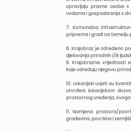
upravljaju pravne osobe s 
vodama i gospodarenja s drug
7. Komunalna infrastruktur
priprema i gradi na temelju
8. Krajobraz je određeno po
djelovanja prirodnih i/ili ljud
9. Krajobrazne vrijednosti s
koje određuju njegovu prirod
10. Lokacijski uvjeti su kvant
utvrđeni lokacijskom dozv
prostornog uređenja, ovoga 
11. Namjena prostora/površ
građevina, površina i zeml