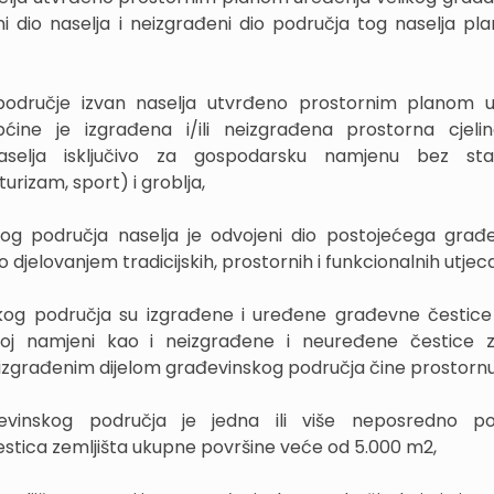
ni dio naselja i neizgrađeni dio područja tog naselja pla
o područje izvan naselja utvrđeno prostornim planom 
ćine je izgrađena i/ili neizgrađena prostorna cjeli
aselja isključivo za gospodarsku namjenu bez sta
turizam, sport) i groblja,
nskog područja naselja je odvojeni dio postojećega građ
 djelovanjem tradicijskih, prostornih i funkcionalnih utjeca
nskog područja su izgrađene i uređene građevne čestice
itoj namjeni kao i neizgrađene i neuređene čestice z
izgrađenim dijelom građevinskog područja čine prostornu 
đevinskog područja je jedna ili više neposredno po
estica zemljišta ukupne površine veće od 5.000 m2,