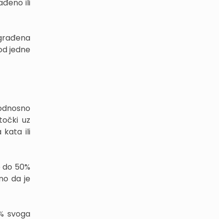
ađeno ili
zgrađena
 od jedne
 odnosno
točki uz
 kata ili
je do 50%
no da je
0% svoga