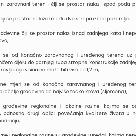
 zaravnani teren i čiji se prostor nalazi ispod poda pr
 čiji se prostor nalazi između dva stropa iznad prizemlja,
građevine čiji se prostor nalazi iznad zadnjega kata i ne
ova,
eri se od konačno zaravnanog i uređenog terena uz p
ižem dijelu do gornjeg ruba stropne konstrukcije zadnje
lja, čija visina ne može biti viša od 1,2 m,
vine mjeri se od konačno zaravnanog i uređenog te
pročelje građevine do najviše točke krova (sljemena),
u građevine regionalne i lokalne razine, kojima se o
, odnosno drugi oblici povećanja kvalitete života u nas
odručju,
vne i regionalne razine su građevine i uređaji, kojima ne