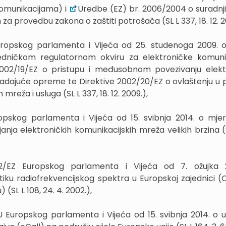
 komunikacijama) i
Uredbe (EZ) br. 2006/2004 o suradnj
 za provedbu zakona o zaštiti potrošača (SL L 337, 18. 12. 2
uropskog parlamenta i Vijeća od 25. studenoga 2009. o
jedničkom regulatornom okviru za elektroničke komuni
2002/19/EZ o pristupu i međusobnom povezivanju elekt
padajuće opreme te Direktive 2002/20/EZ o ovlaštenju u 
mreža i usluga (SL L 337, 18. 12. 2009.),
ropskog parlamenta i Vijeća od 15. svibnja 2014. o mj
nja elektroničkih komunikacijskih mreža velikih brzina (S
2/EZ Europskog parlamenta i Vijeća od 7. ožujka 
tiku radiofrekvencijskog spektra u Europskoj zajednici (
(SL L 108, 24. 4. 2002.),
 Europskog parlamenta i Vijeća od 15. svibnja 2014. o 