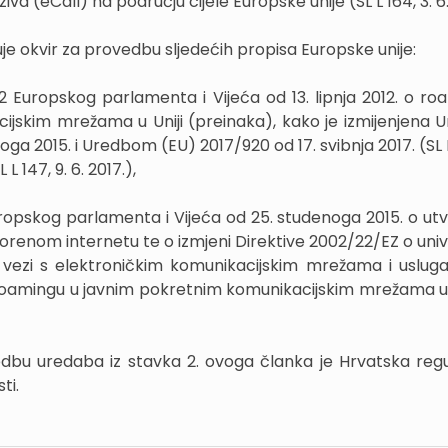
a (eCall) na području cijele Europske unije (SL L 164, 3. 6.
e okvir za provedbu sljedećih propisa Europske unije:
2 Europskog parlamenta i Vijeća od 13. lipnja 2012. o ro
ijskim mrežama u Uniji (preinaka), kako je izmijenjena
ga 2015. i Uredbom (EU) 2017/920 od 17. svibnja 2017. (SL L
SL L 147, 9. 6. 2017.),
ropskog parlamenta i Vijeća od 25. studenoga 2015. o utv
orenom internetu te o izmjeni Direktive 2002/22/EZ o univ
 u vezi s elektroničkim komunikacijskim mrežama i uslu
roamingu u javnim pokretnim komunikacijskim mrežama u U
vedbu uredaba iz stavka 2. ovoga članka je Hrvatska reg
ti.