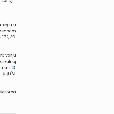
 2014.).
amingu u
 Uredbom
 172, 30.
rđivanju
erzalnoj
gama i
niji (SL
ulatorna