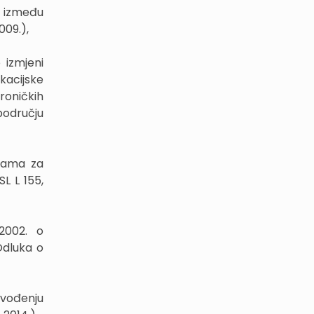
i između
009.),
 izmjeni
kacijske
roničkih
području
erama za
L L 155,
2002. o
Odluka o
uvođenju