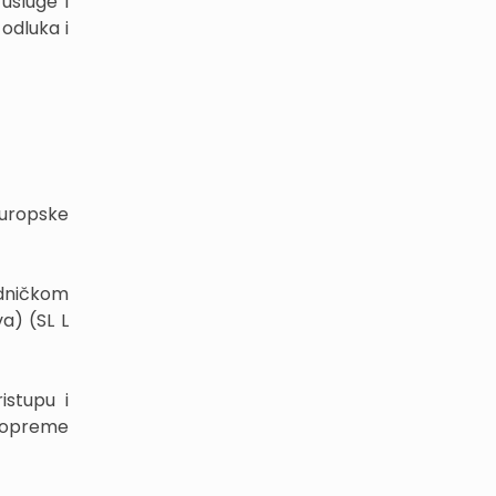
usluge i
odluka i
Europske
edničkom
a) (SL L
istupu i
 opreme