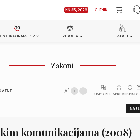
NN 85/2026
CJENIK
LIST INFORMATOR
IZDANJA
ALATI
Zakoni
A
A
OMENE
USPOREDI
SPREMI
ISPIS
D
NASL
čkim komunikacijama (2008)