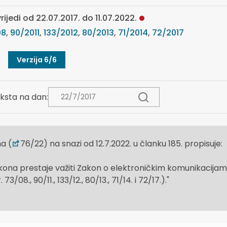
rijedi od 22.07.2017. do 11.07.2022.
08
,
90/2011
,
133/2012
,
80/2013
,
71/2014
,
72/2017
Verzija 6/6
ksta na dan:
a (
76/22) na snazi od 12.7.2022. u članku 185. propisuje:
ona prestaje važiti Zakon o elektroničkim komunikacija
/08., 90/11., 133/12., 80/13., 71/14. i 72/17.)."