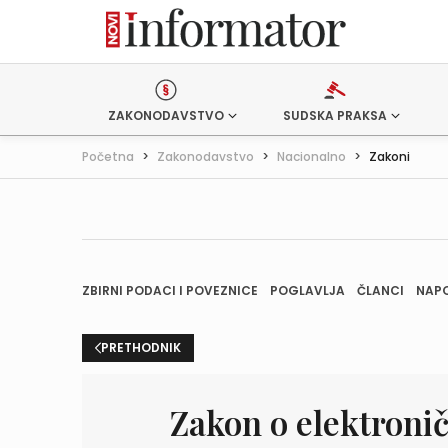
ZAKONODAVSTVO
SUDSKA PRAKSA
Početna
>
Zakonodavstvo
>
Nacionalno
>
Zakoni
ZBIRNI PODACI I POVEZNICE
POGLAVLJA
ČLANCI
NAP
PRETHODNIK
Zakon o elektroni