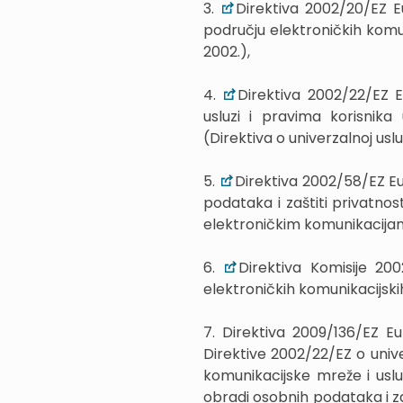
3.
Direktiva 2002/20/EZ E
području elektroničkih komuni
2002.),
4.
Direktiva 2002/22/EZ E
usluzi i pravima korisnik
(Direktiva o univerzalnoj usluz
5.
Direktiva 2002/58/EZ Eu
podataka i zaštiti privatnos
elektroničkim komunikacijama)
6.
Direktiva Komisije 20
elektroničkih komunikacijskih 
7. Direktiva 2009/136/EZ E
Direktive 2002/22/EZ o univ
komunikacijske mreže i usl
obradi osobnih podataka i za