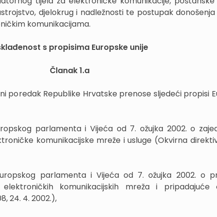
atornog tijela za elektroničke komunikacije, poštanske 
ustrojstvo, djelokrug i nadležnosti te postupak donošenja 
oničkim komunikacijama.
klađenost s propisima Europske unije
Članak 1.a
ni poredak Republike Hrvatske prenose sljedeći propisi 
uropskog parlamenta i Vijeća od 7. ožujka 2002. o zaj
troničke komunikacijske mreže i usluge (Okvirna direktiv
Europskog parlamenta i Vijeća od 7. ožujka 2002. o pr
elektroničkih komunikacijskih mreža i pripadajuće
8, 24. 4. 2002.),