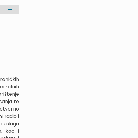
roničkih
erzalnih
rištenje
canja te
lotvorno
 radio i
 i usluga
a, kao i