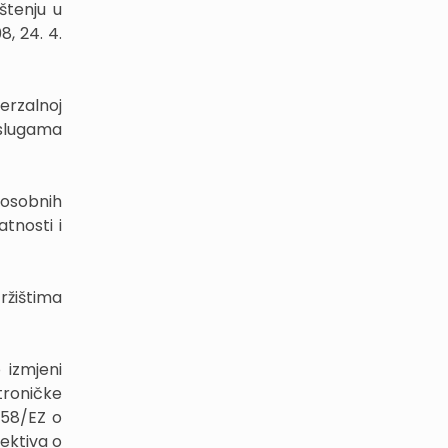
štenju u
8, 24. 4.
erzalnoj
uslugama
 osobnih
atnosti i
ržištima
 izmjeni
troničke
/58/EZ o
rektiva o