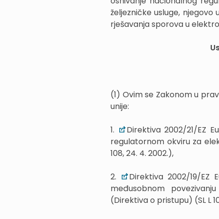
osnivanje nacionalnog regul
željezničke usluge, njegovo 
rješavanja sporova u elektr
Us
(1) Ovim se Zakonom u prav
unije:
1.
Direktiva 2002/21/EZ E
regulatornom okviru za elek
108, 24. 4. 2002.),
2.
Direktiva 2002/19/EZ 
međusobnom povezivanju 
(Direktiva o pristupu) (SL L 10