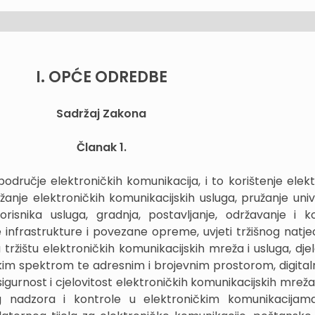
I. OPĆE ODREDBE
Sadržaj Zakona
Članak 1.
ručje elektroničkih komunikacija, i to korištenje elekt
žanje elektroničkih komunikacijskih usluga, pružanje univ
risnika usluga, gradnja, postavljanje, održavanje i ko
 infrastrukture i povezane opreme, uvjeti tržišnog natje
tržištu elektroničkih komunikacijskih mreža i usluga, dje
kim spektrom te adresnim i brojevnim prostorom, digitalni
 sigurnost i cjelovitost elektroničkih komunikacijskih mreža
og nadzora i kontrole u elektroničkim komunikacijam