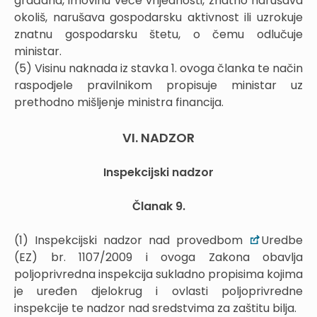
građana, imovinu veće vrijednosti, znatno narušava
okoliš, narušava gospodarsku aktivnost ili uzrokuje
znatnu gospodarsku štetu, o čemu odlučuje
ministar.
(5) Visinu naknada iz stavka 1. ovoga članka te način
raspodjele pravilnikom propisuje ministar uz
prethodno mišljenje ministra financija.
VI. NADZOR
Inspekcijski nadzor
Članak 9.
(1) Inspekcijski nadzor nad provedbom
Uredbe
(EZ) br. 1107/2009 i ovoga Zakona obavlja
poljoprivredna inspekcija sukladno propisima kojima
je uređen djelokrug i ovlasti poljoprivredne
inspekcije te nadzor nad sredstvima za zaštitu bilja.