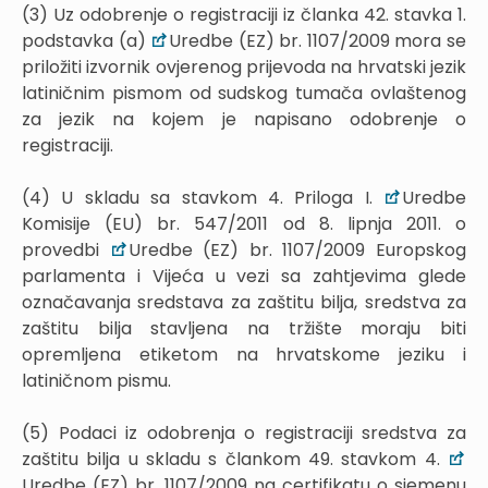
(3) Uz odobrenje o registraciji iz članka 42. stavka 1.
podstavka (a)
Uredbe (EZ) br. 1107/2009 mora se
priložiti izvornik ovjerenog prijevoda na hrvatski jezik
latiničnim pismom od sudskog tumača ovlaštenog
za jezik na kojem je napisano odobrenje o
registraciji.
(4) U skladu sa stavkom 4. Priloga I.
Uredbe
Komisije (EU) br. 547/2011 od 8. lipnja 2011. o
provedbi
Uredbe (EZ) br. 1107/2009 Europskog
parlamenta i Vijeća u vezi sa zahtjevima glede
označavanja sredstava za zaštitu bilja, sredstva za
zaštitu bilja stavljena na tržište moraju biti
opremljena etiketom na hrvatskome jeziku i
latiničnom pismu.
(5) Podaci iz odobrenja o registraciji sredstva za
zaštitu bilja u skladu s člankom 49. stavkom 4.
Uredbe (EZ) br. 1107/2009 na certifikatu o sjemenu