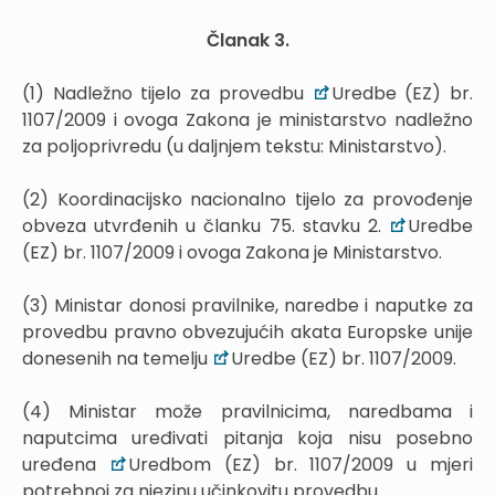
Članak 3.
(1) Nadležno tijelo za provedbu
Uredbe (EZ) br.
1107/2009 i ovoga Zakona je ministarstvo nadležno
za poljoprivredu (u daljnjem tekstu: Ministarstvo).
(2) Koordinacijsko nacionalno tijelo za provođenje
obveza utvrđenih u članku 75. stavku 2.
Uredbe
(EZ) br. 1107/2009 i ovoga Zakona je Ministarstvo.
(3) Ministar donosi pravilnike, naredbe i naputke za
provedbu pravno obvezujućih akata Europske unije
donesenih na temelju
Uredbe (EZ) br. 1107/2009.
(4) Ministar može pravilnicima, naredbama i
naputcima uređivati pitanja koja nisu posebno
uređena
Uredbom (EZ) br. 1107/2009 u mjeri
potrebnoj za njezinu učinkovitu provedbu.