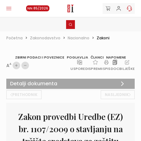
NN 85/2026
Početna
>
Zakonodavstvo
>
Nacionalno
>
Zakoni
ZBIRNI PODACI I POVEZNICE
POGLAVLJA
ČLANCI
NAPOMENE
A
A
USPOREDI
SPREMI
ISPIS
DOC
BILJEŠKE
Detalji dokumenta
PRETHODNIK
NASLJEDNIK
Zakon provedbi Uredbe (EZ)
br. 1107/2009 o stavljanju na