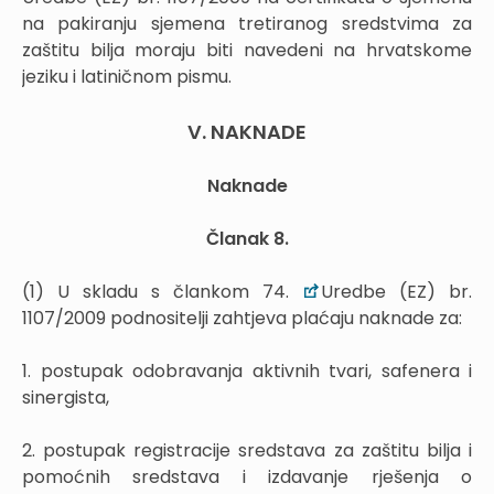
na pakiranju sjemena tretiranog sredstvima za
zaštitu bilja moraju biti navedeni na hrvatskome
jeziku i latiničnom pismu.
V. NAKNADE
Naknade
Članak 8.
(1) U skladu s člankom 74.
Uredbe (EZ) br.
1107/2009 podnositelji zahtjeva plaćaju naknade za:
1. postupak odobravanja aktivnih tvari, safenera i
sinergista,
2. postupak registracije sredstava za zaštitu bilja i
pomoćnih sredstava i izdavanje rješenja o