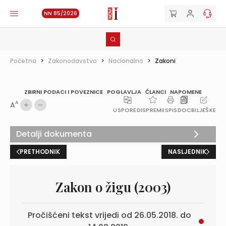
NN 85/2026
Početna
>
Zakonodavstvo
>
Nacionalno
>
Zakoni
ZBIRNI PODACI I POVEZNICE
POGLAVLJA
ČLANCI
NAPOMENE
A
A
USPOREDI
SPREMI
ISPIS
DOC
BILJEŠKE
Detalji dokumenta
PRETHODNIK
NASLJEDNIK
Zakon o žigu (2003)
Pročišćeni tekst vrijedi od 26.05.2018. do