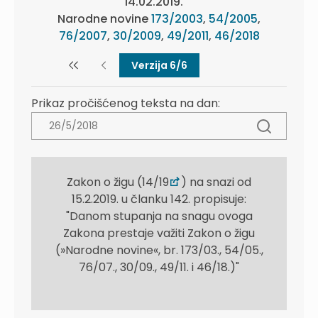
14.02.2019.
Narodne novine
173/2003
,
54/2005
,
76/2007
,
30/2009
,
49/2011
,
46/2018
Verzija 6/6
Prikaz pročišćenog teksta na dan:
Zakon o žigu (14/19
) na snazi od
15.2.2019. u članku 142. propisuje:
"Danom stupanja na snagu ovoga
Zakona prestaje važiti Zakon o žigu
(»Narodne novine«, br. 173/03., 54/05.,
76/07., 30/09., 49/11. i 46/18.)"