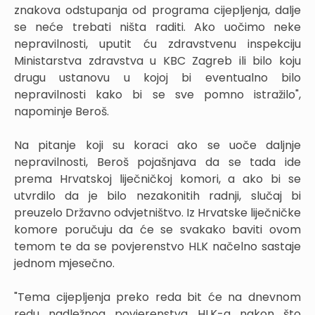
znakova odstupanja od programa cijepljenja, dalje
se neće trebati ništa raditi. Ako uočimo neke
nepravilnosti, uputit ću zdravstvenu inspekciju
Ministarstva zdravstva u KBC Zagreb ili bilo koju
drugu ustanovu u kojoj bi eventualno bilo
nepravilnosti kako bi se sve pomno istražilo",
napominje Beroš.
Na pitanje koji su koraci ako se uoče daljnje
nepravilnosti, Beroš pojašnjava da se tada ide
prema Hrvatskoj liječničkoj komori, a ako bi se
utvrdilo da je bilo nezakonitih radnji, slučaj bi
preuzelo Državno odvjetništvo. Iz Hrvatske liječničke
komore poručuju da će se svakako baviti ovom
temom te da se povjerenstvo HLK načelno sastaje
jednom mjesečno.
"Tema cijepljenja preko reda bit će na dnevnom
redu nadležnog povjerenstva HLK-a nakon što