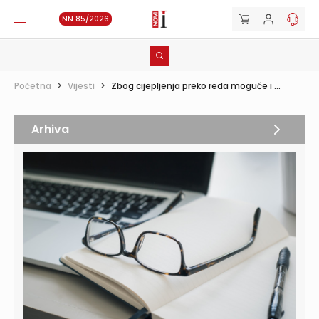
NN 85/2026
Početna
>
Vijesti
>
Zbog cijepljenja preko reda moguće i ...
Arhiva