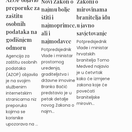
Novi Zakon o
Zakoni o
preporuke za
najmu bolje
mirovinama
zaštitu
štiti i
branitelja idu
osobnih
najmoprimce,
u javno
podataka na
ali i
savjetovanje
godišnjem
najmodavce
Potpredsjednik
odmoru
Vlade i ministar
Potpredsjednik
hrvatskih
Vlade i ministar
Agencija za
branitelja Tomo
prostornog
zaštitu osobnih
Medved najavio
uređenja,
podataka
je u četvrtak
graditeljstva i
(AZOP) objavila
kako će izmjene
državne imovine
je na svojim
zakona koje će
Branko Bačić
službenim
povećati
predstavio je u
internetskim
braniteljske
petak detalje
stranicama niz
mirovin...
novog Zakona o
preporuka
najm...
kojima se
korisnike
upozorava na ...