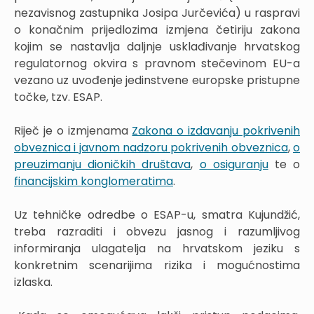
nezavisnog zastupnika Josipa Jurčevića) u raspravi
o konačnim prijedlozima izmjena četiriju zakona
kojim se nastavlja daljnje usklađivanje hrvatskog
regulatornog okvira s pravnom stečevinom EU-a
vezano uz uvođenje jedinstvene europske pristupne
točke, tzv. ESAP.
Riječ je o izmjenama
Zakona o izdavanju pokrivenih
obveznica i javnom nadzoru pokrivenih obveznica
,
o
preuzimanju dioničkih društava
,
o osiguranju
te o
financijskim konglomeratima
.
Uz tehničke odredbe o ESAP-u, smatra Kujundžić,
treba razraditi i obvezu jasnog i razumljivog
informiranja ulagatelja na hrvatskom jeziku s
konkretnim scenarijima rizika i mogućnostima
izlaska.