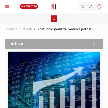
NN 85/2026
Početna
>
Vijesti
>
Zastupnici podržali uvođenje jedinstv...
Arhiva