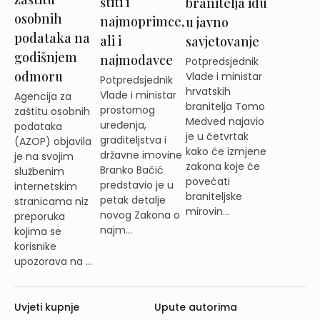
štiti i
branitelja idu
osobnih
najmoprimce,
u javno
podataka na
ali i
savjetovanje
godišnjem
najmodavce
Potpredsjednik
odmoru
Vlade i ministar
Potpredsjednik
hrvatskih
Vlade i ministar
Agencija za
branitelja Tomo
prostornog
zaštitu osobnih
Medved najavio
uređenja,
podataka
je u četvrtak
graditeljstva i
(AZOP) objavila
kako će izmjene
državne imovine
je na svojim
zakona koje će
Branko Bačić
službenim
povećati
predstavio je u
internetskim
braniteljske
petak detalje
stranicama niz
mirovin...
novog Zakona o
preporuka
najm...
kojima se
korisnike
upozorava na ...
Uvjeti kupnje
Upute autorima