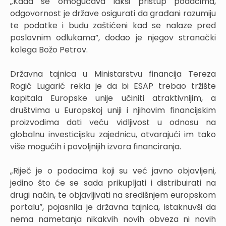
„Kada se omogućava lakši pristup podacima,
odgovornost je države osigurati da građani razumiju
te podatke i budu zaštićeni kad se nalaze pred
poslovnim odlukama”, dodao je njegov stranački
kolega Božo Petrov.
Državna tajnica u Ministarstvu financija Tereza
Rogić Lugarić rekla je da bi ESAP trebao tržište
kapitala Europske unije učiniti atraktivnijim, a
društvima u Europskoj uniji i njihovim financijskim
proizvodima dati veću vidljivost u odnosu na
globalnu investicijsku zajednicu, otvarajući im tako
više mogućih i povoljnijih izvora financiranja.
„Riječ je o podacima koji su već javno objavljeni,
jedino što će se sada prikupljati i distribuirati na
drugi način, te objavljivati na središnjem europskom
portalu”, pojasnila je državna tajnica, istaknuvši da
nema nametanja nikakvih novih obveza ni novih