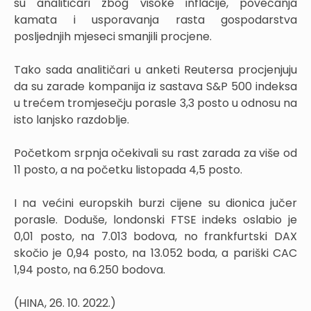
su analitičari zbog visoke inflacije, povećanja
kamata i usporavanja rasta gospodarstva
posljednjih mjeseci smanjili procjene.
Tako sada analitičari u anketi Reutersa procjenjuju
da su zarade kompanija iz sastava S&P 500 indeksa
u trećem tromjesečju porasle 3,3 posto u odnosu na
isto lanjsko razdoblje.
Početkom srpnja očekivali su rast zarada za više od
11 posto, a na početku listopada 4,5 posto.
I na većini europskih burzi cijene su dionica jučer
porasle. Doduše, londonski FTSE indeks oslabio je
0,01 posto, na 7.013 bodova, no frankfurtski DAX
skočio je 0,94 posto, na 13.052 boda, a pariški CAC
1,94 posto, na 6.250 bodova.
(HINA, 26. 10. 2022.)