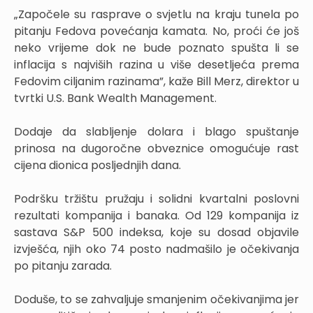
„Započele su rasprave o svjetlu na kraju tunela po
pitanju Fedova povećanja kamata. No, proći će još
neko vrijeme dok ne bude poznato spušta li se
inflacija s najviših razina u više desetljeća prema
Fedovim ciljanim razinama”, kaže Bill Merz, direktor u
tvrtki U.S. Bank Wealth Management.
Dodaje da slabljenje dolara i blago spuštanje
prinosa na dugoročne obveznice omogućuje rast
cijena dionica posljednjih dana.
Podršku tržištu pružaju i solidni kvartalni poslovni
rezultati kompanija i banaka. Od 129 kompanija iz
sastava S&P 500 indeksa, koje su dosad objavile
izvješća, njih oko 74 posto nadmašilo je očekivanja
po pitanju zarada.
Doduše, to se zahvaljuje smanjenim očekivanjima jer