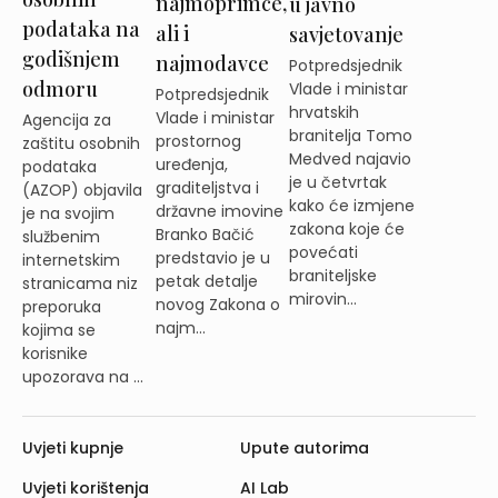
najmoprimce,
u javno
podataka na
ali i
savjetovanje
godišnjem
najmodavce
Potpredsjednik
odmoru
Vlade i ministar
Potpredsjednik
hrvatskih
Vlade i ministar
Agencija za
branitelja Tomo
prostornog
zaštitu osobnih
Medved najavio
uređenja,
podataka
je u četvrtak
graditeljstva i
(AZOP) objavila
kako će izmjene
državne imovine
je na svojim
zakona koje će
Branko Bačić
službenim
povećati
predstavio je u
internetskim
braniteljske
petak detalje
stranicama niz
mirovin...
novog Zakona o
preporuka
najm...
kojima se
korisnike
upozorava na ...
Uvjeti kupnje
Upute autorima
Uvjeti korištenja
AI Lab