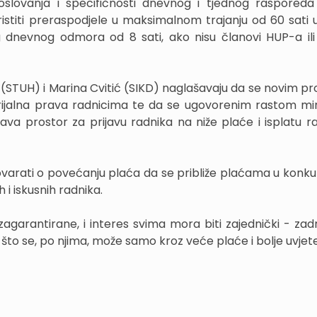
 poslovanja i specifičnosti dnevnog i tjednog raspored
stiti preraspodjele u maksimalnom trajanju od 60 sati 
g dnevnog odmora od 8 sati, ako nisu članovi HUP-a il
ć (STUH) i Marina Cvitić (SIKD) naglašavaju da se novim pr
erijalna prava radnicima te da se ugovorenim rastom mi
ava prostor za prijavu radnika na niže plaće i isplatu ra
ovarati o povećanju plaća da se približe plaćama u konk
 i iskusnih radnika.
 zagarantirane, i interes svima mora biti zajednički - zad
i, što se, po njima, može samo kroz veće plaće i bolje uvjet