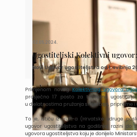
02.05.2024.
Ugostiteljski Kolektivni ugovor
Novi Ugovor ugostiteljstva od 1. svibnja 
Primjenom novog
Kolektivnog ugovora ugost
prosječno 17 posto za temeljna ugostitelj
u djelatnostima pružanja smještaja, pripreme i us
To je, ističu iz HUP-a (Hrvatske udruge pos
ugovor ugostiteljstva na godišnjoj razini do
ugovora ugostiteljstva koju je donijelo Ministarst