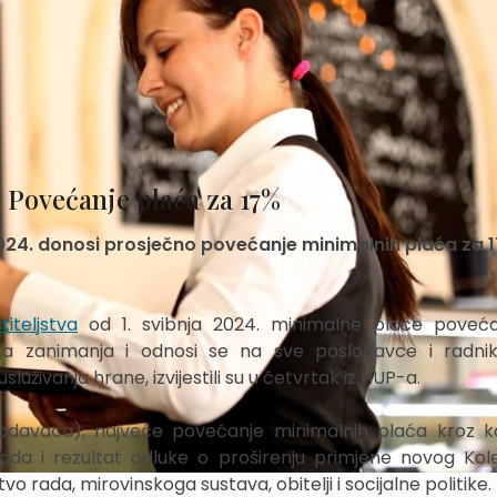
: Povećanje plaća za 17%
2024. donosi prosječno povećanje minimalnih plaća za 
iteljstva
od 1. svibnja 2024. minimalne plaće poveća
ska zanimanja i odnosi se na sve poslodavce i radn
luživanja hrane, izvijestili su u četvrtak iz HUP-a.
lodavaca), najveće povećanje minimalnih plaća kroz ko
 sada i rezultat odluke o proširenju primjene novog Kol
vo rada, mirovinskoga sustava, obitelji i socijalne politike.