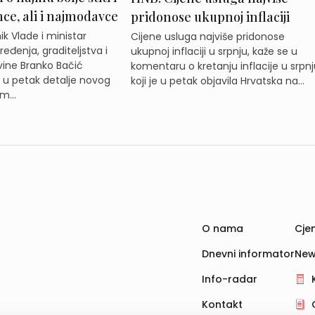
e, ali i najmodavce
pridonose ukupnoj inflaciji
k Vlade i ministar
Cijene usluga najviše pridonose
eđenja, graditeljstva i
ukupnoj inflaciji u srpnju, kaže se u
ine Branko Bačić
komentaru o kretanju inflacije u srpnj
e u petak detalje novog
koji je u petak objavila Hrvatska na...
m...
O nama
Cjen
Dnevni informator
New
Info-radar
Kontakt