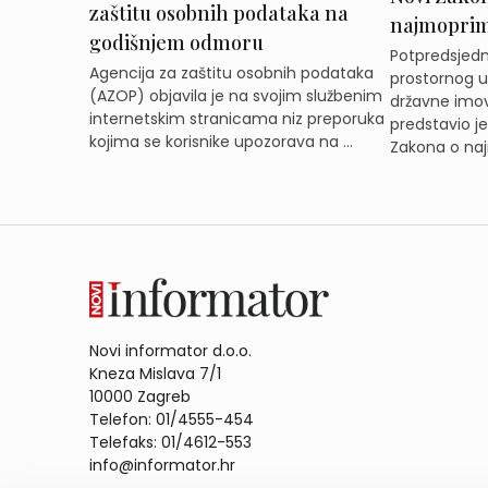
zaštitu osobnih podataka na
najmoprimc
godišnjem odmoru
Potpredsjedni
Agencija za zaštitu osobnih podataka
prostornog ur
(AZOP) objavila je na svojim službenim
državne imov
internetskim stranicama niz preporuka
predstavio j
kojima se korisnike upozorava na ...
Zakona o naj
Novi informator d.o.o.
Kneza Mislava 7/1
10000 Zagreb
Telefon: 01/4555-454
Telefaks: 01/4612-553
info@informator.hr