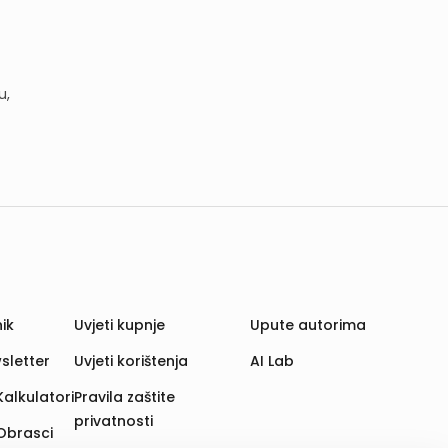
u,
ik
Uvjeti kupnje
Upute autorima
sletter
Uvjeti korištenja
AI Lab
Kalkulatori
Pravila zaštite
privatnosti
Obrasci