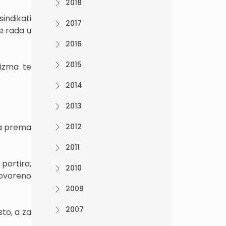
2018
sindikati
2017
te rada u
2016
2015
rizma te
2014
2013
da prema
2012
2011
portira,
2010
govoreno
2009
2007
to, a za