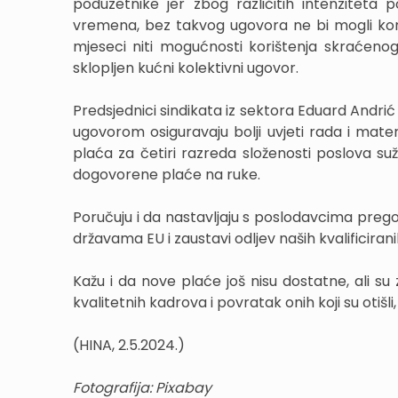
poduzetnike jer zbog različitih intenziteta
vremena, bez takvog ugovora ne bi mogli kori
mjeseci niti mogućnosti korištenja skraćeno
sklopljen kućni kolektivni ugovor.
Predsjednici sindikata iz sektora Eduard Andri
ugovorom osiguravaju bolji uvjeti rada i mat
plaća za četiri razreda složenosti poslova suž
dogovorene plaće na ruke.
Poručuju i da nastavljaju s poslodavcima preg
državama EU i zaustavi odljev naših kvalificiranih
Kažu i da nove plaće još nisu dostatne, ali su
kvalitetnih kadrova i povratak onih koji su otišl
(HINA, 2.5.2024.)
Fotografija: Pixabay