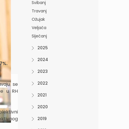
Svibanj
Travanj
Ožujak
Veljača
Siječanj
2025
2024
17%.
2023
2022
vaju se
ike u RH
2021
2020
lektivni
ektivnog
2019