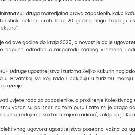
irana su i druga materijalna prava zaposlenih, kako kažu
turistički sektor prati kroz 20 godina dugu tradiciju u
ektoru".
 je od ove godine do kraja 2025., a novost je da je ugovor
ke te dopune odredbe o rasporedu radnog vremena i o
P Udruge ugostiteljstva i turizma Željko Kukurin naglasio 
 da u Hrvatskoj svi koji rade i odlučuju u turizmu moraju 
okruženju.
đivati uvjete rada za zaposlenike, a proširenje Kolektivno
urizmu važan su partner na tom putu i zato mi je drago da
no unapređujemo sektor u kojem radimo", zaključio je Kuku
Kolektivnog ugovora ugostiteljstva posebno važna za ugo