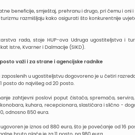
ne beneficije, smještaj, prehranu i drugo, pri čemu i oni i 
u turizmu razmišljaju kako osigurati što konkurentnije uvje
tarstva rada, stoje HUP-ova Udruga ugostiteljstva i tu
kat Istre, Kvarner i Dalmacije (SIKD).
posto važi i za strane i agencijske radnike
aposlenih u ugostiteljstvu dogovoreno je u četiri razre
1 posto do najvišeg od 20 posto.
anje zahtjevni poslovi poput čistača, spremača, servira, 
onobara, kuhara, recepcionara, slastičara i slično - do
40, odnosno 850 eura.
ugovoren je iznos od 880 eura, što je povećanje od 16 pos
alne bruto plaće je za 11 posto, na 980 eura.