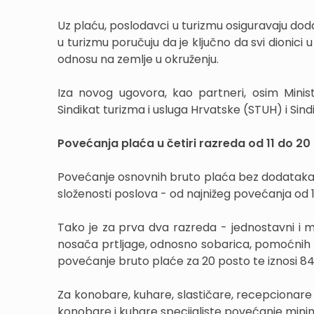
Uz plaću, poslodavci u turizmu osiguravaju dodat
u turizmu poručuju da je ključno da svi dionici 
odnosu na zemlje u okruženju.
Iza novog ugovora, kao partneri, osim Minis
Sindikat turizma i usluga Hrvatske (STUH) i Sindi
Povećanja plaća u četiri razreda od 11 do 20 
Povećanje osnovnih bruto plaća bez dodataka z
složenosti poslova - od najnižeg povećanja od 1
Tako je za prva dva razreda - jednostavni i m
nosača prtljage, odnosno sobarica, pomoćnih k
povećanje bruto plaće za 20 posto te iznosi 8
Za konobare, kuhare, slastičare, recepcionare 
konobare i kuhare specijaliste povećanje minim