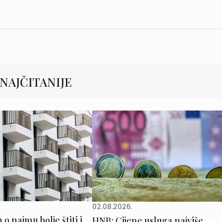
NAJČITANIJE
02.08.2026.
o najmu bolje štiti i
HNB: Cijene usluga najviše