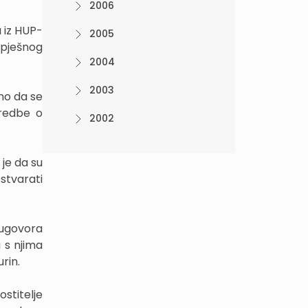
2006
 iz HUP-
2005
spješnog
2004
2003
eno da se
dredbe o
2002
je da su
stvarati
g ugovora
 s njima
rin.
stitelje