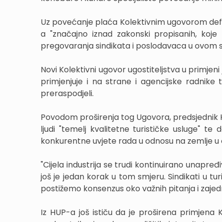
Uz povećanje plaća Kolektivnim ugovorom defin
a "značajno iznad zakonski propisanih, koje 
pregovaranja sindikata i poslodavaca u ovom s
Novi Kolektivni ugovor ugostiteljstva u primjeni
primjenjuje i na strane i agencijske radni
preraspodjeli.
Povodom proširenja tog Ugovora, predsjednik HU
ljudi "temelj kvalitetne turističke usluge" te
konkurentne uvjete rada u odnosu na zemlje u 
"Cijela industrija se trudi kontinuirano unapre
još je jedan korak u tom smjeru. Sindikati u t
postižemo konsenzus oko važnih pitanja i zajed
Iz HUP-a još ističu da je proširena primjena 