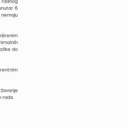
a radnog
unutar 6
i nemaju
oširenim
nimalnih
zlike do
urentnim
ržavanje
e rada.