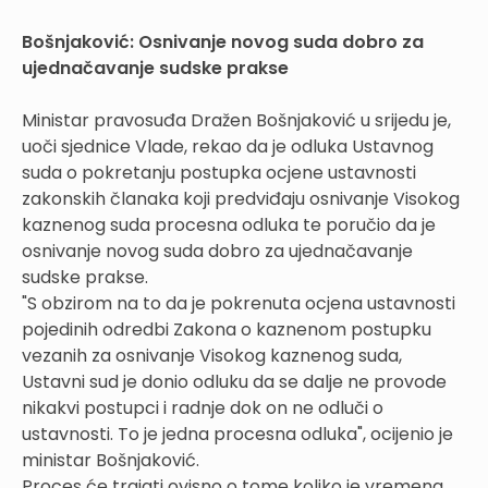
Bošnjaković: Osnivanje novog suda dobro za
ujednačavanje sudske prakse
Ministar pravosuđa Dražen Bošnjaković u srijedu je,
uoči sjednice Vlade, rekao da je odluka Ustavnog
suda o pokretanju postupka ocjene ustavnosti
zakonskih članaka koji predviđaju osnivanje Visokog
kaznenog suda procesna odluka te poručio da je
osnivanje novog suda dobro za ujednačavanje
sudske prakse.
"S obzirom na to da je pokrenuta ocjena ustavnosti
pojedinih odredbi Zakona o kaznenom postupku
vezanih za osnivanje Visokog kaznenog suda,
Ustavni sud je donio odluku da se dalje ne provode
nikakvi postupci i radnje dok on ne odluči o
ustavnosti. To je jedna procesna odluka", ocijenio je
ministar Bošnjaković.
Proces će trajati ovisno o tome koliko je vremena