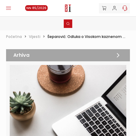
NN 85/2026
Početna
>
Vijesti
>
Šeparović: Odluka o Visokom kaznenom ...
Arhiva