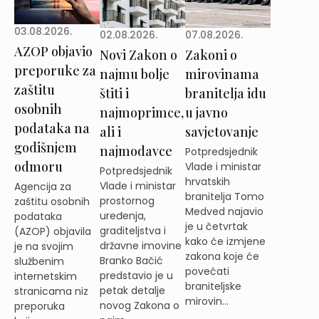
03.08.2026.
02.08.2026.
07.08.2026.
AZOP objavio
Novi Zakon o
Zakoni o
preporuke za
najmu bolje
mirovinama
zaštitu
štiti i
branitelja idu
osobnih
najmoprimce,
u javno
podataka na
ali i
savjetovanje
godišnjem
najmodavce
Potpredsjednik
odmoru
Vlade i ministar
Potpredsjednik
hrvatskih
Vlade i ministar
Agencija za
branitelja Tomo
prostornog
zaštitu osobnih
Medved najavio
uređenja,
podataka
je u četvrtak
graditeljstva i
(AZOP) objavila
kako će izmjene
državne imovine
je na svojim
zakona koje će
Branko Bačić
službenim
povećati
predstavio je u
internetskim
braniteljske
petak detalje
stranicama niz
mirovin...
novog Zakona o
preporuka