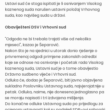
Ustavi sud će stoga ispitati je li osnivanjem Visokog
kaznenog suda narušen ustavni položaj Vrhovnog
suda, kao najvišeg suda u državi.
Obaviješteni DSV i Vrhovni sud
"Odgoda ne bi trebala trajati više od nekoliko
mjeseci", kazao je Šeparović.
Nakon što je na sjednici u utorak donio rješenje o
privremenoj odgodi primjene zakonskih odredbi
koje se odnose na osnivanje i početak rada Visokog
kaznenog suda, Ustavni sud je o tome obavijestio
Državno sudbeno vijeće i Vrhovni sud.
Odluka će, dodao je Šeparović, biti javno objavljena
sukladno Poslovniku Ustavnog suda, najvjerojatnije u
petak. Odluka, naime, nije donesena jednoglasno pa
se moraju napisati i tri izdvojena mišljenja.
Do konačne odluke Ustavnog suda po prijedlogu za
ocjenom ustavnosti koji su podnijeli SDP-ovi saborski