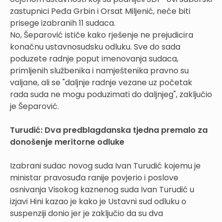
zastupnici Peđa Grbin i Orsat Miljenić, neće biti
prisege izabranih 11 sudaca.
No, Šeparović ističe kako rješenje ne prejudicira
konačnu ustavnosudsku odluku. Sve do sada
poduzete radnje poput imenovanja sudaca,
primljenih službenika i namještenika pravno su
valjane, ali se "daljnje radnje vezane uz početak
rada suda ne mogu poduzimati do daljnjeg", zaključio
je Šeparović.
Turudić: Dva predblagdanska tjedna premalo za
donošenje meritorne odluke
Izabrani sudac novog suda Ivan Turudić kojemu je
ministar pravosuđa ranije povjerio i poslove
osnivanja Visokog kaznenog suda Ivan Turudić u
izjavi Hini kazao je kako je Ustavni sud odluku o
suspenziji donio jer je zaključio da su dva