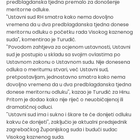
predblagdanska tjedna premalo za donošenje
meritorne odluke.
"Ustavni sud RH smatra kako nema dovoljno
vremena da u dva predblagdanska tjedna donese
meritornu odluku o početku rada Visokog kaznenog
suda", komentirao je Turudić.
''Povodom zahtjeva za ocjenom ustavnosti, Ustavni
sud je postupio u skladu sa svojim ovlastima po
Ustavnom zakonu o Ustavnom sudu. Nije donesena
odluka o meritumu stvari, već Ustavni sud,
pretpostavljam, jednostavno smatra kako nema
dovoljno vremena da u dva predblagdanska tjedna
donese meritornu odluku'', kazao je Turudić za Hinu.
Pritom je dodao kako nije riječ o neuobičajenoj ili
dramatičnoj odluci.
''Ustavni sud ima i sukno i škare te će donijeti odluku
kakvu će donijeti'', zaključio je aktualni predsjednik
zagrebačkog Županijskog suda i budući sudac
Visokog kaznenog suda.