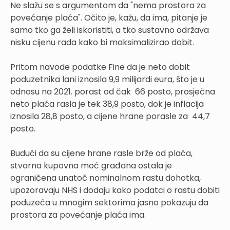
Ne slažu se s argumentom da "nema prostora za
povećanje plaća". Očito je, kažu, da ima, pitanje je
samo tko ga želi iskoristiti, a tko sustavno održava
nisku cijenu rada kako bi maksimalizirao dobit.
Pritom navode podatke Fine da je neto dobit
poduzetnika lani iznosila 9,9 milijardi eura, što je u
odnosu na 2021. porast od čak 66 posto, prosječna
neto plaća rasla je tek 38,9 posto, dok je inflacija
iznosila 28,8 posto, a cijene hrane porasle za 44,7
posto.
Budući da su cijene hrane rasle brže od plaća,
stvarna kupovna moć građana ostala je
ograničena unatoč nominalnom rastu dohotka,
upozoravaju NHS i dodaju kako podatci o rastu dobiti
poduzeća u mnogim sektorima jasno pokazuju da
prostora za povećanje plaća ima.