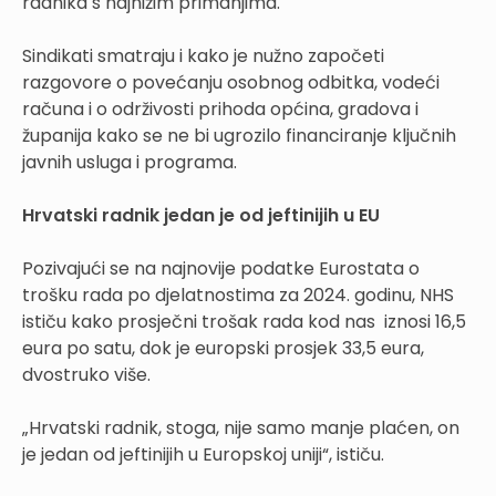
radnika s najnižim primanjima.
Sindikati smatraju i kako je nužno započeti
razgovore o povećanju osobnog odbitka, vodeći
računa i o održivosti prihoda općina, gradova i
županija kako se ne bi ugrozilo financiranje ključnih
javnih usluga i programa.
Hrvatski radnik jedan je od jeftinijih u EU
Pozivajući se na najnovije podatke Eurostata o
trošku rada po djelatnostima za 2024. godinu, NHS
ističu kako prosječni trošak rada kod nas iznosi 16,5
eura po satu, dok je europski prosjek 33,5 eura,
dvostruko više.
„Hrvatski radnik, stoga, nije samo manje plaćen, on
je jedan od jeftinijih u Europskoj uniji“, ističu.