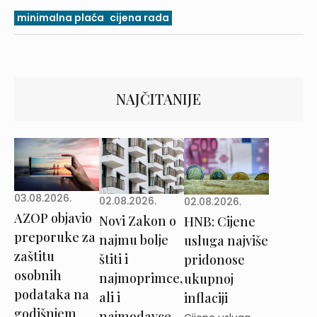
minimalna plaća
cijena rada
NAJČITANIJE
03.08.2026.
02.08.2026.
02.08.2026.
AZOP objavio
Novi Zakon o
HNB: Cijene
preporuke za
najmu bolje
usluga najviše
zaštitu
štiti i
pridonose
osobnih
najmoprimce,
ukupnoj
podataka na
ali i
inflaciji
godišnjem
najmodavce