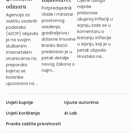
Cijene usluga
odmoru
najviše
Potpredsjednik
pridonose
Vlade i ministar
Agencija za
ukupnoj inflaciji u
prostornog
zaštitu osobnih
srpnju, kaže se u
uređenja,
podataka
komentaru o
graditeljstva i
(AZOP) objavila
kretanju inflacije
državne imovine
je na svojim
u srpnju, koji je u
Branko Bačić
službenim
petak objavila
predstavio je u
internetskim
Hrvatska na...
petak detalje
stranicama niz
novog Zakona o
preporuka
najm...
kojima se
korisnike
upozorava na ...
Uvjeti kupnje
Upute autorima
Uvjeti korištenja
AI Lab
Pravila zaštite privatnosti