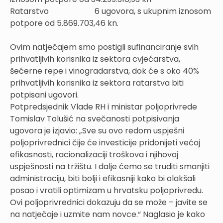
Ratarstvo 6 ugovora, s ukupnim iznosom
potpore od 5.869.703,46 kn.
Ovim natječajem smo postigli sufinanciranje svih
prihvatljivih korisnika iz sektora cvjećarstva,
šećerne repe i vinogradarstva, dok će s oko 40%
prihvatljivih korisnika iz sektora ratarstva biti
potpisani ugovori.
Potpredsjednik Vlade RH i ministar poljoprivrede
Tomislav Tolušić na svečanosti potpisivanja
ugovora je izjavio: „Sve su ovo redom uspješni
poljoprivrednici čije će investicije pridonijeti većoj
efikasnosti, racionalizaciji troškova i njihovoj
uspješnosti na tržištu. I dalje ćemo se truditi smanjiti
administraciju, biti bolji i efikasniji kako bi olakšali
posao i vratili optimizam u hrvatsku poljoprivredu.
Ovi poljoprivrednici dokazuju da se može – javite se
na natječaje i uzmite nam novce.“ Naglasio je kako