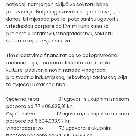
natječaj namijenjen isključivo sektoru biljne
proizvodnje. Natječaj je završio krajem travnja, a
danas, tri mjeseca poslije, potpisani su ugovori s
vrijednošću potpore od 124 milijuna kuna za
projekte u ratarstvu, vinogradarstvu, sektoru
šećerne repe i cvjećarstvu.
Tim sredstvima financirat će se poljoprivredna
mehanizacija, oprema i skladišta za ratarske
kulture, podizanje novih nasada vinograda,
proizvodnja industrijskog, ljekovitog i začinskog bilja
te cvijeća i ukrasnog bilja:
Šećerna repa 81 ugovor, s ukupnim iznosom
potpore od 77.408.925,91 kn
Cvjećarstvo 12 ugovora, s ukupnim iznosom
potpore od 6.504.933,97 kn
Vinogradarstvo 73 ugovora, s ukupnim
iznosom potpore od 34.299.318,93 kn