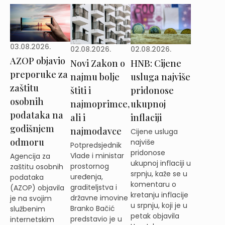
03.08.2026.
02.08.2026.
02.08.2026.
AZOP objavio
Novi Zakon o
HNB: Cijene
preporuke za
najmu bolje
usluga najviše
zaštitu
štiti i
pridonose
osobnih
najmoprimce,
ukupnoj
podataka na
ali i
inflaciji
godišnjem
najmodavce
Cijene usluga
odmoru
najviše
Potpredsjednik
pridonose
Vlade i ministar
Agencija za
ukupnoj inflaciji u
prostornog
zaštitu osobnih
srpnju, kaže se u
uređenja,
podataka
komentaru o
graditeljstva i
(AZOP) objavila
kretanju inflacije
državne imovine
je na svojim
u srpnju, koji je u
Branko Bačić
službenim
petak objavila
predstavio je u
internetskim