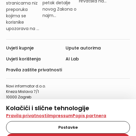
Hrvatska na...
petak detalje
stranicama niz
novog Zakona o
preporuka
najm...
kojima se
korisnike
upozorava na ...
Uvjeti kupnje
Upute autorima
Uvjeti korištenja
AI Lab
Pravila zaštite privatnosti
Novi informator d.o.o.
Kneza Mislava 7/1
10000 Zagreb
Telefon: 01/4555-454
Kolačići i slične tehnologije
Telefaks: 01/4612-553
info@informator.hr
Na našoj web stranici koristimo kolačiće i slične
Pravila privatnosti
Impressum
Popis partnera
tehnologije za pohranu, čitanje i obradu informacija na
vašem uređaju. Time poboljšavamo korisničko iskustvo,
Postavke
PRATITE NAS:
analiziramo promet na stranici te prikazujemo sadržaje i