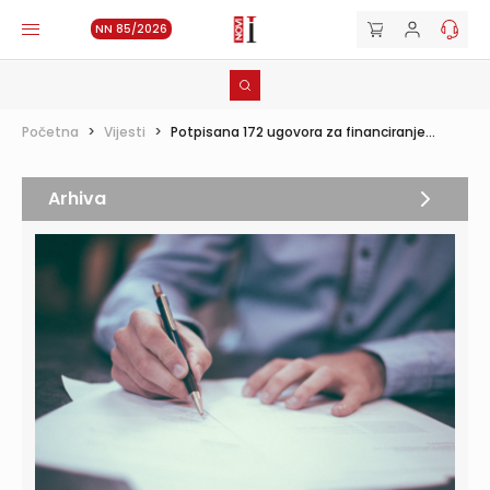
NN 85/2026
Početna
>
Vijesti
>
Potpisana 172 ugovora za financiranje...
Arhiva