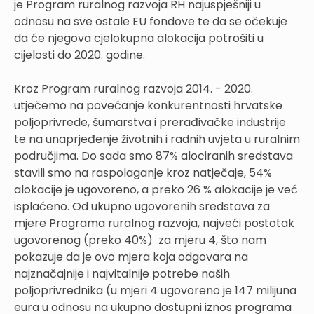
je Program ruralnog razvoja RH najuspješniji u
odnosu na sve ostale EU fondove te da se očekuje
da će njegova cjelokupna alokacija potrošiti u
cijelosti do 2020. godine.
Kroz Program ruralnog razvoja 2014. - 2020.
utječemo na povećanje konkurentnosti hrvatske
poljoprivrede, šumarstva i prerađivačke industrije
te na unaprjeđenje životnih i radnih uvjeta u ruralnim
područjima. Do sada smo 87% alociranih sredstava
stavili smo na raspolaganje kroz natječaje, 54%
alokacije je ugovoreno, a preko 26 % alokacije je već
isplaćeno. Od ukupno ugovorenih sredstava za
mjere Programa ruralnog razvoja, najveći postotak
ugovorenog (preko 40%) za mjeru 4, što nam
pokazuje da je ovo mjera koja odgovara na
najznačajnije i najvitalnije potrebe naših
poljoprivrednika (u mjeri 4 ugovoreno je 147 milijuna
eura u odnosu na ukupno dostupni iznos programa