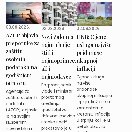
03.08.2026.
02.08.2026.
02.08.2026.
AZOP objavio
Novi Zakon o
HNB: Cijene
preporuke za
najmu bolje
usluga najviše
zaštitu
štiti i
pridonose
osobnih
najmoprimce,
ukupnoj
podataka na
ali i
inflaciji
godišnjem
najmodavce
Cijene usluga
odmoru
najviše
Potpredsjednik
pridonose
Vlade i ministar
Agencija za
ukupnoj inflaciji u
prostornog
zaštitu osobnih
srpnju, kaže se u
uređenja,
podataka
komentaru o
graditeljstva i
(AZOP) objavila
kretanju inflacije
državne imovine
je na svojim
u srpnju, koji je u
Branko Bačić
službenim
petak objavila
predstavio je u
internetskim