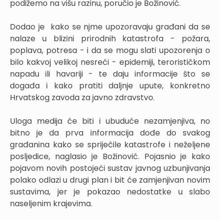
podižemo na višu razinu, poručio je Božinović.
Dodao je kako se njme upozoravaju građani da se
nalaze u blizini prirodnih katastrofa - požara,
poplava, potresa - i da se mogu slati upozorenja o
bilo kakvoj velikoj nesreći - epidemiji, terorističkom
napadu ili havariji - te daju informacije što se
događa i kako pratiti daljnje upute, konkretno
Hrvatskog zavoda za javno zdravstvo.
Uloga medija će biti i ubuduće nezamjenjiva, no
bitno je da prva informacija dođe do svakog
građanina kako se spriječile katastrofe i neželjene
posljedice, naglasio je Božinović. Pojasnio je kako
pojavom novih postojeći sustav javnog uzbunjivanja
polako odlazi u drugi plan i bit će zamjenjivan novim
sustavima, jer je pokazao nedostatke u slabo
naseljenim krajevima.