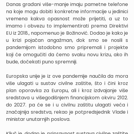
Danas građani više-manje imaju pametne telefone
na koje mogu dobiti konkretne informacije u jedinici
vremena kakva opasnost može prijetiti, a uz to
imamo i obvezu to implementirati prema Direktivi
EU iz 2018., napomenuo je Božinović. Dodao je kako je
u krizi pojačan angažman, dok smo se nosili s
pandemijom istodobno smo pripremali i projekte
koji će omogućiti da ćemo svaku novu krizu, ako ih
bude, dočekati puno spremniji.
Europska unije je iz ove pandemije naučila da mora
više ulagati u sustav civilne zaštite, što i čini kroz
plan oporavka za Europu, ali i kroz izdvajanje više
sredstava u višegodišnjem financijskom okviru 2102.
do 2027. pa će se i u civilnu zaštitu ulagati veća i
značajnija sredstva, rekao je potpredsjednik Vlade i
ministar unutarnjih poslova.
Ključ je, dodao je, pripravnost sustava civilne zaštite