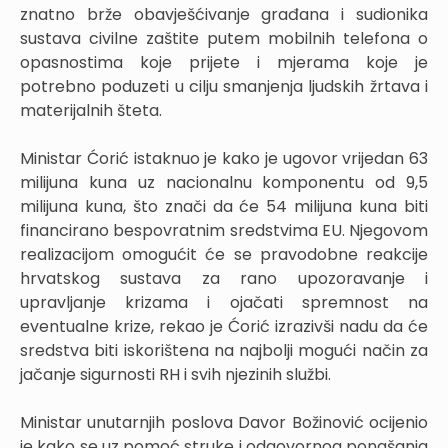
znatno brže obavješćivanje građana i sudionika
sustava civilne zaštite putem mobilnih telefona o
opasnostima koje prijete i mjerama koje je
potrebno poduzeti u cilju smanjenja ljudskih žrtava i
materijalnih šteta.
Ministar Ćorić istaknuo je kako je ugovor vrijedan 63
milijuna kuna uz nacionalnu komponentu od 9,5
milijuna kuna, što znači da će 54 milijuna kuna biti
financirano bespovratnim sredstvima EU. Njegovom
realizacijom omogućit će se pravodobne reakcije
hrvatskog sustava za rano upozoravanje i
upravljanje krizama i ojačati spremnost na
eventualne krize, rekao je Ćorić izrazivši nadu da će
sredstva biti iskorištena na najbolji mogući način za
jačanje sigurnosti RH i svih njezinih službi.
Ministar unutarnjih poslova Davor Božinović ocijenio
je kako se uz pomoć struke i odgovornog ponašanja