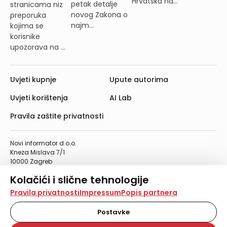
Hrvatska na...
petak detalje
stranicama niz
novog Zakona o
preporuka
najm...
kojima se
korisnike
upozorava na ...
Uvjeti kupnje
Upute autorima
Uvjeti korištenja
AI Lab
Pravila zaštite privatnosti
Novi informator d.o.o.
Kneza Mislava 7/1
10000 Zagreb
Telefon: 01/4555-454
Kolačići i slične tehnologije
Telefaks: 01/4612-553
info@informator.hr
Na našoj web stranici koristimo kolačiće i slične
Pravila privatnosti
Impressum
Popis partnera
tehnologije za pohranu, čitanje i obradu informacija na
vašem uređaju. Time poboljšavamo korisničko iskustvo,
Postavke
PRATITE NAS:
analiziramo promet na stranici te prikazujemo sadržaje i