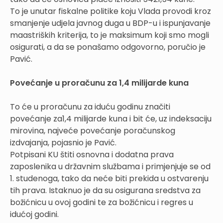
To je unutar fiskalne politike koju Vlada provodi kroz
smanjenje udjela javnog duga u BDP-u i ispunjavanje
maastriških kriterija, to je maksimum koji smo mogli
osigurati, a da se ponašamo odgovorno, poručio je
Pavić.
Povećanje u proračunu za 1,4 milijarde kuna
To će u proračunu za iduću godinu značiti
povećanje za1,4 milijarde kuna i bit će, uz indeksaciju
mirovina, najveće povećanje poračunskog
izdvajanja, pojasnio je Pavić.
Potpisani KU štiti osnovna i dodatna prava
zaposlenika u državnim službama i primjenjuje se od
1. studenoga, tako da neće biti prekida u ostvarenju
tih prava. Istaknuo je da su osigurana sredstva za
božićnicu u ovoj godini te za božićnicu i regres u
idućoj godini.