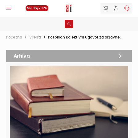
NN 85/2026
Početna
>
Vijesti
>
Potpisan Kolektivni ugovor za državne...
Arhiva