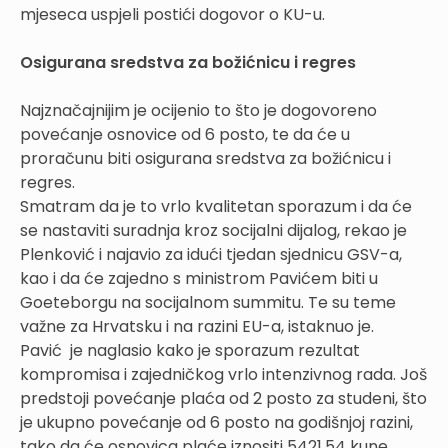
mjeseca uspjeli postići dogovor o KU-u.
Osigurana sredstva za božićnicu i regres
Najznačajnijim je ocijenio to što je dogovoreno
povećanje osnovice od 6 posto, te da će u
proračunu biti osigurana sredstva za božićnicu i
regres.
Smatram da je to vrlo kvalitetan sporazum i da će
se nastaviti suradnja kroz socijalni dijalog, rekao je
Plenković i najavio za idući tjedan sjednicu GSV-a,
kao i da će zajedno s ministrom Pavićem biti u
Goeteborgu na socijalnom summitu. Te su teme
važne za Hrvatsku i na razini EU-a, istaknuo je.
Pavić je naglasio kako je sporazum rezultat
kompromisa i zajedničkog vrlo intenzivnog rada. Još
predstoji povećanje plaća od 2 posto za studeni, što
je ukupno povećanje od 6 posto na godišnjoj razini,
tako da će osnovica plaće iznositi 5421,54 kune.