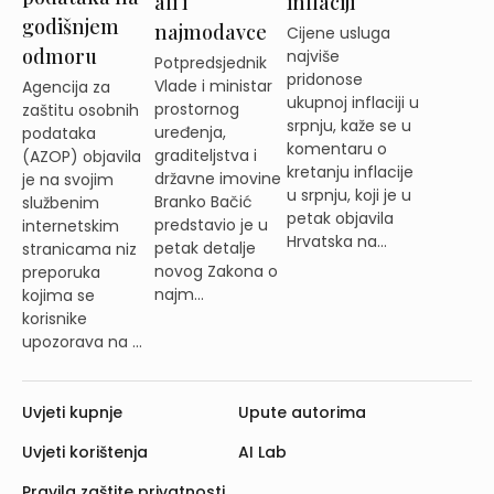
ali i
inflaciji
godišnjem
najmodavce
Cijene usluga
odmoru
najviše
Potpredsjednik
pridonose
Vlade i ministar
Agencija za
ukupnoj inflaciji u
prostornog
zaštitu osobnih
srpnju, kaže se u
uređenja,
podataka
komentaru o
graditeljstva i
(AZOP) objavila
kretanju inflacije
državne imovine
je na svojim
u srpnju, koji je u
Branko Bačić
službenim
petak objavila
predstavio je u
internetskim
Hrvatska na...
petak detalje
stranicama niz
novog Zakona o
preporuka
najm...
kojima se
korisnike
upozorava na ...
Uvjeti kupnje
Upute autorima
Uvjeti korištenja
AI Lab
Pravila zaštite privatnosti