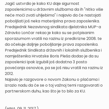
Jagić ustvrdio je kako KU daje sigurnost
zaposlenicima u državnim službama da ih "nitko više
neće moći zvati uhljebima" i najavio da će nastojati
poboljšati još neka materijalna prava zaposlenika.
Predsjednik Nezavisnog sindikata djelatnika MUP-a
Zdravko Lončar rekao je kako su se potpisanim
sporazumom vratili na razinu iz predkrizne 2008. te
da očekuje daljnje poboljšanje prava zaposlenika.
Predsjednik Sindikata državnih i lokalnih službenika i
namještenika Hrvatske Boris Pleša dodao je da su
zaposlenici ipak izgubili još dodatna 3 posto
povećanja osnovice, pa se još nisu vratili na razinu iz
2012.
Najavio je razgovore o novom Zakonu o plaćama i
izrazio nadu da će se o toj važnoj temi razgovarati o
partnerskom duhu, kao što je to bilo za KU.
(HINA, 09. 11. 2017.)