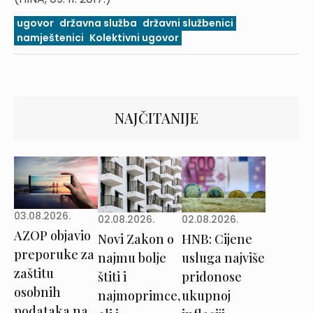
ugovor
državna služba
državni službenici
namještenici
Kolektivni ugovor
NAJČITANIJE
03.08.2026.
02.08.2026.
02.08.2026.
AZOP objavio
Novi Zakon o
HNB: Cijene
preporuke za
najmu bolje
usluga najviše
zaštitu
štiti i
pridonose
osobnih
najmoprimce,
ukupnoj
podataka na